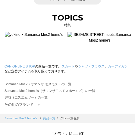
TOPICS
特集
CAN ONLINE SHOP
の商品一覧です。
スカート
や
シャツ・ブラウス
、
カーディガン
など定番アイテムを取り揃えております。
Samansa Mos2（サマンサ モスモス）の一覧
Samansa Mos2 home's（サマンサモスモスホームズ）の一覧
SM2（エスエムツー）の一覧
TSUHARU by Samansa Mos2（ツハルバイサマンサモスモス）の一覧
その他のブランド ＋
sm2rhythm（サマンサモスモス リズム）の一覧
Samansa Mos2 blue（サマンサモスモス ブルー）の一覧
Samansa Mos2 home's
商品一覧
グレー/灰色系
Samansa Mos2 Lagom（サマンサモスモス ラーゴム）の一覧
ehka sopo（エヘカソポ）の一覧
ブランド一覧