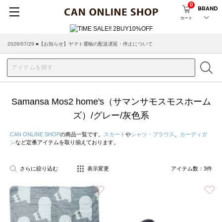
0
BRAND
カート
2026/07/29 ■【お知らせ】ヤマト運輸の配送遅延・停止について
2026/03/18 ■店舗受け取りサービスのご案内
Samansa Mos2 home's（サマンサモスモスホーム
ズ）/グレー/灰色系
CAN ONLINE SHOP
の商品一覧です。
スカート
や
シャツ・ブラウス
、
カーディガ
ン
など定番アイテムを取り揃えております。
さらに絞り込む
表示変更
アイテム数：
3
件
お気に入り