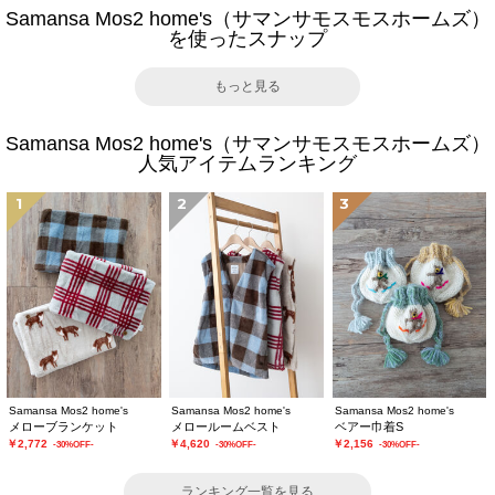
Samansa Mos2 home's（サマンサモスモスホームズ）
を使ったスナップ
もっと見る
Samansa Mos2 home's（サマンサモスモスホームズ）
人気アイテムランキング
1
2
3
Samansa Mos2 home's
Samansa Mos2 home's
Samansa Mos2 home's
メローブランケット
メロールームベスト
ベアー巾着S
￥2,772
￥4,620
￥2,156
-30%OFF-
-30%OFF-
-30%OFF-
ランキング一覧を見る