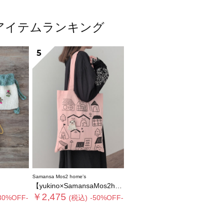
人気アイテムランキング
5
Samansa Mos2 home's
【yukino×SamansaMos2home’s】ブローチ付バッグ
￥2,475
30%OFF-
(税込)
-50%OFF-