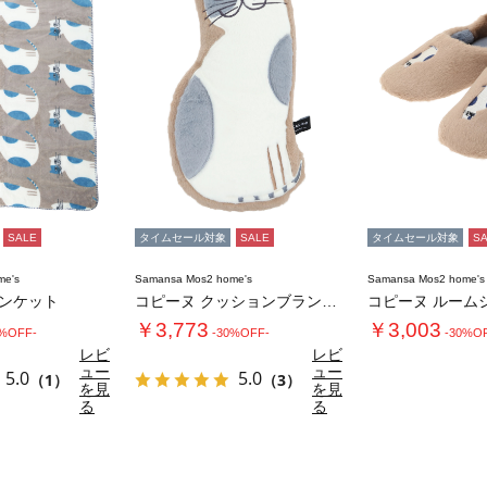
SALE
タイムセール対象
SALE
タイムセール対象
S
me's
Samansa Mos2 home's
Samansa Mos2 home's
ランケット
コピーヌ クッションブランケット
コピーヌ ルーム
￥3,773
￥3,003
0%OFF-
-30%OFF-
-30%O
レビ
レビ
ュー
ュー
5.0
5.0
（1）
（3）
を見
を見
る
る