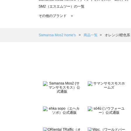
SM2（エスエムツー）の一覧
TSUHARU by Samansa Mos2（ツハルバイサマンサモ
その他のブランド ＋
sm2rhythm（サマンサモスモス リズム）の一覧
Samansa Mos2 blue（サマンサモスモス ブルー）の一覧
Samansa Mos2 Lagom（サマンサモスモス ラーゴム）の
Samansa Mos2 home's
商品一覧
オレンジ/橙色系
ehka sopo（エヘカソポ）の一覧
sō4ū（ソウフォーユー）の一覧
Te chichi（テチチ）の一覧
Te chichi CLASSIC（テチチ クラシック）の一覧
Te chichi TERRASSE（テチチ テラス）の一覧
Lugnoncure（ルノンキュール）の一覧
BETTY'S BLUE（べティーズブルー）の一覧
Wpc.（ワールドパーティー）の一覧