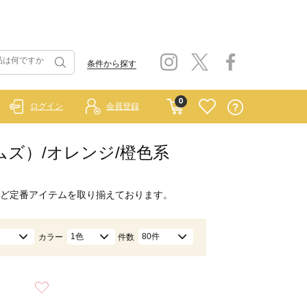
条件から探す
0
ログイン
会員登録
ホームズ）/オレンジ/橙色系
ど定番アイテムを取り揃えております。
1色
80件
カラー
件数
お気に入り