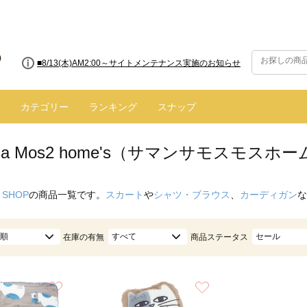
■8/13(木)AM2:00～サイトメンテナンス実施のお知らせ
カテゴリー
ランキング
スナップ
nsa Mos2 home's（サマンサモスモス
 SHOP
の商品一覧です。
スカート
や
シャツ・ブラウス
、
カーディガン
な
順
すべて
セール
在庫の有無
商品ステータス
お気に入り
お気に入り