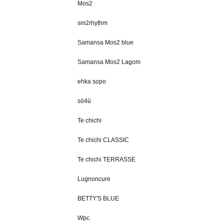
Mos2
sm2rhythm
Samansa Mos2 blue
Samansa Mos2 Lagom
ehka sopo
sō4ū
Te chichi
Te chichi CLASSIC
Te chichi TERRASSE
Lugnoncure
BETTY'S BLUE
Wpc.