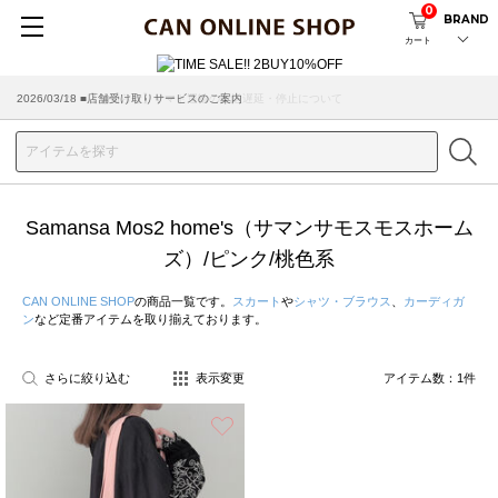
0
BRAND
カート
2026/07/29 ■【お知らせ】ヤマト運輸の配送遅延・停止について
2026/03/18 ■店舗受け取りサービスのご案内
Samansa Mos2 home's（サマンサモスモスホーム
ズ）/ピンク/桃色系
CAN ONLINE SHOP
の商品一覧です。
スカート
や
シャツ・ブラウス
、
カーディガ
ン
など定番アイテムを取り揃えております。
さらに絞り込む
表示変更
アイテム数：
1
件
お気に入り