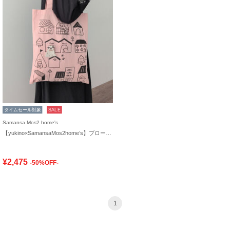
タイムセール対象
SALE
Samansa Mos2 home's
【yukino×SamansaMos2home’s】ブローチ付バッグ
¥2,475
-50%OFF-
1