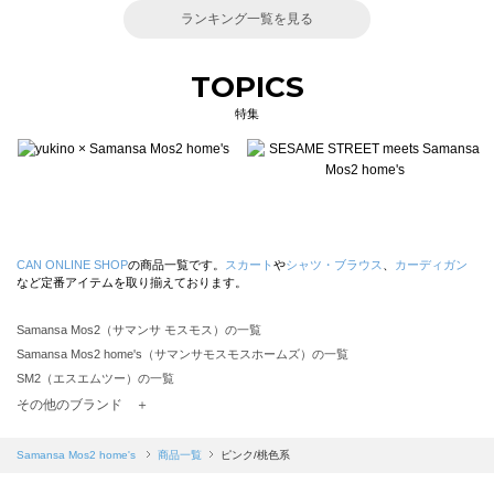
ランキング一覧を見る
TOPICS
特集
CAN ONLINE SHOP
の商品一覧です。
スカート
や
シャツ・ブラウス
、
カーディガン
など定番アイテムを取り揃えております。
Samansa Mos2（サマンサ モスモス）の一覧
Samansa Mos2 home's（サマンサモスモスホームズ）の一覧
SM2（エスエムツー）の一覧
TSUHARU by Samansa Mos2（ツハルバイサマンサモスモス）の一覧
その他のブランド ＋
sm2rhythm（サマンサモスモス リズム）の一覧
Samansa Mos2 blue（サマンサモスモス ブルー）の一覧
Samansa Mos2 home's
商品一覧
ピンク/桃色系
Samansa Mos2 Lagom（サマンサモスモス ラーゴム）の一覧