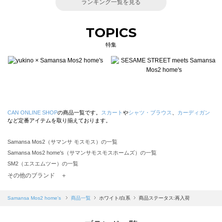
ランキング一覧を見る
TOPICS
特集
CAN ONLINE SHOP
の商品一覧です。
スカート
や
シャツ・ブラウス
、
カーディガン
など定番アイテムを取り揃えております。
Samansa Mos2（サマンサ モスモス）の一覧
Samansa Mos2 home's（サマンサモスモスホームズ）の一覧
SM2（エスエムツー）の一覧
TSUHARU by Samansa Mos2（ツハルバイサマンサモスモス）の一覧
その他のブランド ＋
sm2rhythm（サマンサモスモス リズム）の一覧
Samansa Mos2 blue（サマンサモスモス ブルー）の一覧
Samansa Mos2 home's
商品一覧
ホワイト/白系
商品ステータス:再入荷
Samansa Mos2 Lagom（サマンサモスモス ラーゴム）の一覧
ehka sopo（エヘカソポ）の一覧