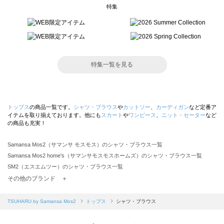
特集
特集一覧を見る
トップス
の商品一覧です。
シャツ・ブラウス
や
カットソー
、
カーディガン
など定番ア
イテムを取り揃えております。他にも
スカート
や
ワンピース
、
ニット・セーター
など
の商品も充実！
Samansa Mos2（サマンサ モスモス）のシャツ・ブラウス一覧
Samansa Mos2 home's（サマンサモスモスホームズ）のシャツ・ブラウス一覧
SM2（エスエムツー）のシャツ・ブラウス一覧
TSUHARU by Samansa Mos2（ツハルバイサマンサモスモス）のシャツ・ブラウス一覧
その他のブランド ＋
sm2rhythm（サマンサモスモス リズム）のシャツ・ブラウス一覧
Samansa Mos2 blue（サマンサモスモス ブルー）のシャツ・ブラウス一覧
TSUHARU by Samansa Mos2
トップス
シャツ・ブラウス
Samansa Mos2 Lagom（サマンサモスモス ラーゴム）のシャツ・ブラウス一覧
ehka sopo（エヘカソポ）のシャツ・ブラウス一覧