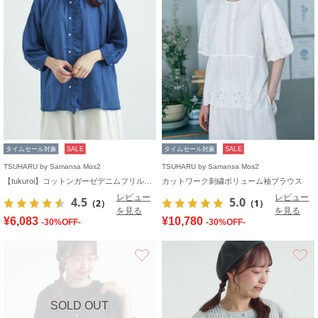
タイムセール対象
SALE
タイムセール対象
SALE
TSUHARU by Samansa Mos2
TSUHARU by Samansa Mos2
【tukuroi】コットンガーゼデニムフリルブラウス
カットワーク刺繍ボリューム袖ブラウス
レビュー
レビュー
4.5
5.0
（2）
（1）
を見る
を見る
¥6,083
¥10,780
-30%OFF-
-30%OFF-
お気に入り
SOLD OUT