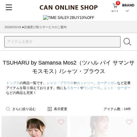
0
BRAND
カート
2026/08/04 ■8/13(木)AM2:00～サイトメンテナンス実施のお知らせ
2026/03/18 ■店舗受け取りサービスのご案内
TSUHARU by Samansa Mos2（ツハル バイ サマンサ
モスモス）/シャツ・ブラウス
トップス
の商品一覧です。
シャツ・ブラウス
や
カットソー
、
カーディガン
など定番
アイテムを取り揃えております。他にも
スカート
や
ワンピース
、
ニット・セーター
などの商品も充実！
さらに絞り込む
表示変更
アイテム数：
14
件
お気に入り