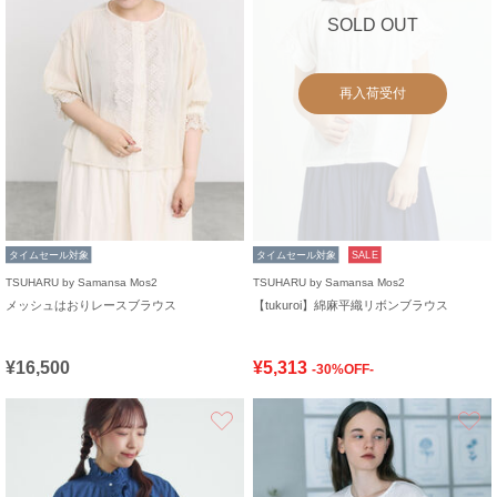
SOLD OUT
再入荷受付
タイムセール対象
タイムセール対象
SALE
TSUHARU by Samansa Mos2
TSUHARU by Samansa Mos2
メッシュはおりレースブラウス
【tukuroi】綿麻平織リボンブラウス
¥16,500
¥5,313
-30%OFF-
お気に入り