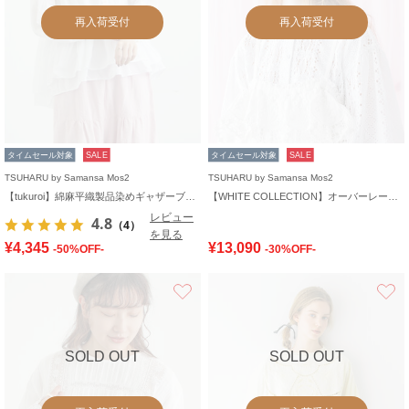
再入荷受付
再入荷受付
タイムセール対象
SALE
タイムセール対象
SALE
TSUHARU by Samansa Mos2
TSUHARU by Samansa Mos2
【tukuroi】綿麻平織製品染めギャザーブラウス
【WHITE COLLECTION】オーバーレース切替ブラウス
レビュー
4.8
（4）
を見る
¥4,345
¥13,090
-50%OFF-
-30%OFF-
お気に入り
SOLD OUT
SOLD OUT