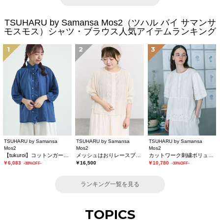
TSUHARU by Samansa Mos2（ツハル バイ サマンサ
モスモス）シャツ・ブラウス人気アイテムランキング
1
2
3
TSUHARU by Samansa
TSUHARU by Samansa
TSUHARU by Samansa
Mos2
Mos2
Mos2
【tukuroi】コットンガーゼデニムフリルブラウス
メッシュはおりレースブラウス
カットワーク刺繍ボリューム袖ブラウス
￥6,083
￥16,500
￥10,780
-30%OFF-
-30%OFF-
ランキング一覧を見る
TOPICS