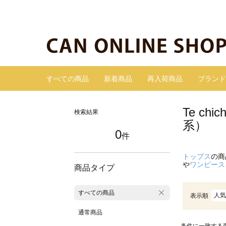
すべての商品
新着商品
再入荷商品
ブランド
Te c
検索結果
系）
0
件
トップス
の商
や
ワンピース
商品タイプ
すべての商品
人気
表示順
通常商品