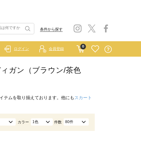
条件から探す
0
ログイン
会員登録
カーディガン（ブラウン/茶色
イテムを取り揃えております。他にも
スカート
1色
80件
カラー
件数