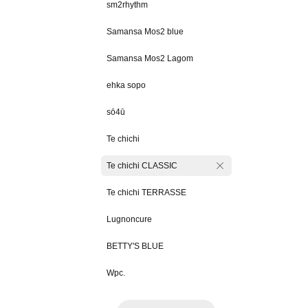
sm2rhythm
Samansa Mos2 blue
Samansa Mos2 Lagom
ehka sopo
sō4ū
Te chichi
Te chichi CLASSIC
Te chichi TERRASSE
Lugnoncure
BETTY'S BLUE
Wpc.