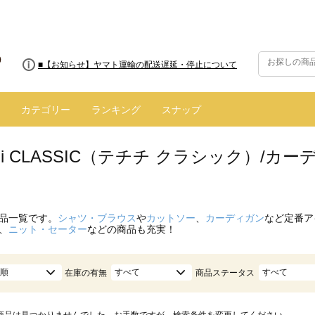
■【お知らせ】ヤマト運輸の配送遅延・停止について
カテゴリー
ランキング
スナップ
hichi CLASSIC（テチチ クラシック）/
品一覧です。
シャツ・ブラウス
や
カットソー
、
カーディガン
など定番ア
、
ニット・セーター
などの商品も充実！
順
すべて
すべて
在庫の有無
商品ステータス