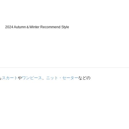
も
スカート
や
ワンピース
、
ニット・セーター
などの