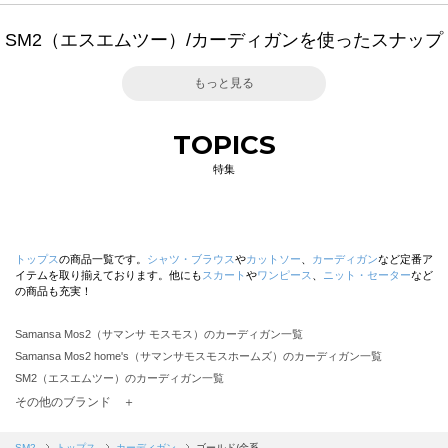
SM2（エスエムツー）/カーディガンを使ったスナップ
もっと見る
TOPICS
特集
トップス
の商品一覧です。
シャツ・ブラウス
や
カットソー
、
カーディガン
など定番ア
イテムを取り揃えております。他にも
スカート
や
ワンピース
、
ニット・セーター
など
の商品も充実！
Samansa Mos2（サマンサ モスモス）のカーディガン一覧
Samansa Mos2 home's（サマンサモスモスホームズ）のカーディガン一覧
SM2（エスエムツー）のカーディガン一覧
TSUHARU by Samansa Mos2（ツハルバイサマンサモスモス）のカーディガン一覧
その他のブランド ＋
sm2rhythm（サマンサモスモス リズム）のカーディガン一覧
Samansa Mos2 blue（サマンサモスモス ブルー）のカーディガン一覧
SM2
トップス
カーディガン
ゴールド/金系