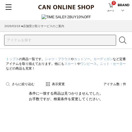
0
BRAND
カート
2026/03/18 ■店舗受け取りサービスのご案内
トップス
の商品一覧です。
シャツ・ブラウス
や
カットソー
、
カーディガン
など定番
アイテムを取り揃えております。他にも
スカート
や
ワンピース
、
ニット・セーター
などの商品も充実！
さらに絞り込む
表示変更
アイテム数：
件
条件に一致する商品は見つかりませんでした。
お手数ですが、検索条件を変更してください。