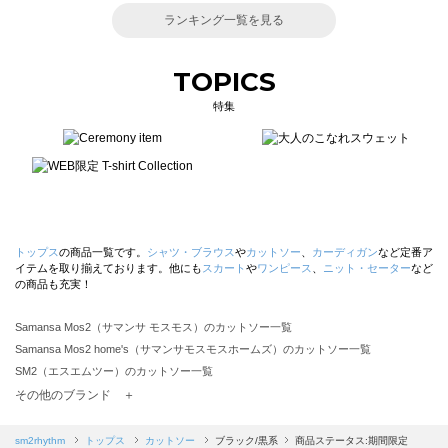
ランキング一覧を見る
TOPICS
特集
トップス
の商品一覧です。
シャツ・ブラウス
や
カットソー
、
カーディガン
など定番ア
イテムを取り揃えております。他にも
スカート
や
ワンピース
、
ニット・セーター
など
の商品も充実！
Samansa Mos2（サマンサ モスモス）のカットソー一覧
Samansa Mos2 home's（サマンサモスモスホームズ）のカットソー一覧
SM2（エスエムツー）のカットソー一覧
TSUHARU by Samansa Mos2（ツハルバイサマンサモスモス）のカットソー一覧
その他のブランド ＋
sm2rhythm（サマンサモスモス リズム）のカットソー一覧
Samansa Mos2 blue（サマンサモスモス ブルー）のカットソー一覧
sm2rhythm
トップス
カットソー
ブラック/黒系
商品ステータス:期間限定