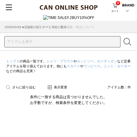
0
BRAND
カート
2026/07/29 ■【お知らせ】ヤマト運輸の配送遅延・停止について
2026/03/18 ■店舗受け取りサービスのご案内
トップス
の商品一覧です。
シャツ・ブラウス
や
カットソー
、
カーディガン
など定番
アイテムを取り揃えております。他にも
スカート
や
ワンピース
、
ニット・セーター
などの商品も充実！
さらに絞り込む
表示変更
アイテム数：
件
条件に一致する商品は見つかりませんでした。
お手数ですが、検索条件を変更してください。