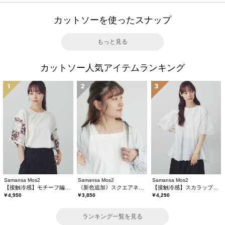
カットソーを使ったスナップ
もっと見る
カットソー人気アイテムランキング
1
2
3
Samansa Mos2
Samansa Mos2
Samansa Mos2
【接触冷感】モチーフ編みコンビカットソー
《新色追加》スクエアネックレースノースリーブ【接触冷感】
【接触冷感】スカラップレース切替カットソー
￥4,950
￥3,850
￥4,290
ランキング一覧を見る