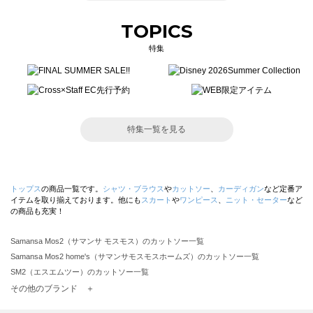
TOPICS
特集
特集一覧を見る
トップス
の商品一覧です。
シャツ・ブラウス
や
カットソー
、
カーディガン
など定番ア
イテムを取り揃えております。他にも
スカート
や
ワンピース
、
ニット・セーター
など
の商品も充実！
Samansa Mos2（サマンサ モスモス）のカットソー一覧
Samansa Mos2 home's（サマンサモスモスホームズ）のカットソー一覧
SM2（エスエムツー）のカットソー一覧
TSUHARU by Samansa Mos2（ツハルバイサマンサモスモス）のカットソー一覧
その他のブランド ＋
sm2rhythm（サマンサモスモス リズム）のカットソー一覧