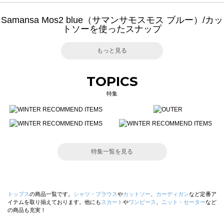
Samansa Mos2 blue（サマンサモスモス ブルー）/カッ
トソーを使ったスナップ
もっと見る
TOPICS
特集
特集一覧を見る
トップス
の商品一覧です。
シャツ・ブラウス
や
カットソー
、
カーディガン
など定番ア
イテムを取り揃えております。他にも
スカート
や
ワンピース
、
ニット・セーター
など
の商品も充実！