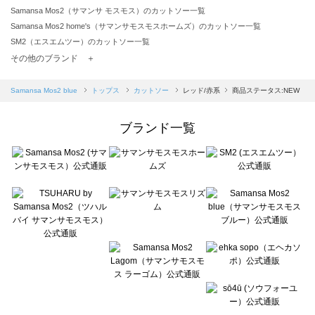
Samansa Mos2（サマンサ モスモス）のカットソー一覧
Samansa Mos2 home's（サマンサモスモスホームズ）のカットソー一覧
SM2（エスエムツー）のカットソー一覧
TSUHARU by Samansa Mos2（ツハルバイサマンサモスモス）のカットソー一覧
その他のブランド ＋
sm2rhythm（サマンサモスモス リズム）のカットソー一覧
Samansa Mos2 blue（サマンサモスモス ブルー）のカットソー一覧
Samansa Mos2 blue
トップス
カットソー
レッド/赤系
商品ステータス:NEW
Samansa Mos2 Lagom（サマンサモスモス ラーゴム）のカットソー一覧
ehka sopo（エヘカソポ）のカットソー一覧
ブランド一覧
sō4ū（ソウフォーユー）のカットソー一覧
Te chichi（テチチ）のカットソー一覧
Te chichi CLASSIC（テチチ クラシック）のカットソー一覧
Te chichi TERRASSE（テチチ テラス）のカットソー一覧
Lugnoncure（ルノンキュール）のカットソー一覧
BETTY'S BLUE（べティーズブルー）のカットソー一覧
Wpc.（ワールドパーティー）のカットソー一覧