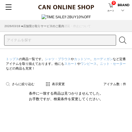
0
BRAND
カート
2026/07/29 ■【お知らせ】ヤマト運輸の配送遅延・停止について
2026/03/18 ■店舗受け取りサービスのご案内
トップス
の商品一覧です。
シャツ・ブラウス
や
カットソー
、
カーディガン
など定番
アイテムを取り揃えております。他にも
スカート
や
ワンピース
、
ニット・セーター
などの商品も充実！
さらに絞り込む
表示変更
アイテム数：
件
条件に一致する商品は見つかりませんでした。
お手数ですが、検索条件を変更してください。