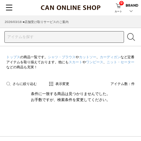
0
BRAND
カート
2026/03/18 ■店舗受け取りサービスのご案内
トップス
の商品一覧です。
シャツ・ブラウス
や
カットソー
、
カーディガン
など定番
アイテムを取り揃えております。他にも
スカート
や
ワンピース
、
ニット・セーター
などの商品も充実！
さらに絞り込む
表示変更
アイテム数：
件
条件に一致する商品は見つかりませんでした。
お手数ですが、検索条件を変更してください。