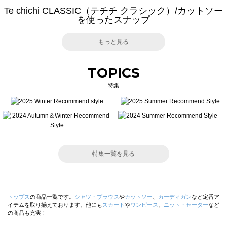
Te chichi CLASSIC（テチチ クラシック）/カットソー
を使ったスナップ
もっと見る
TOPICS
特集
特集一覧を見る
トップス
の商品一覧です。
シャツ・ブラウス
や
カットソー
、
カーディガン
など定番ア
イテムを取り揃えております。他にも
スカート
や
ワンピース
、
ニット・セーター
など
の商品も充実！