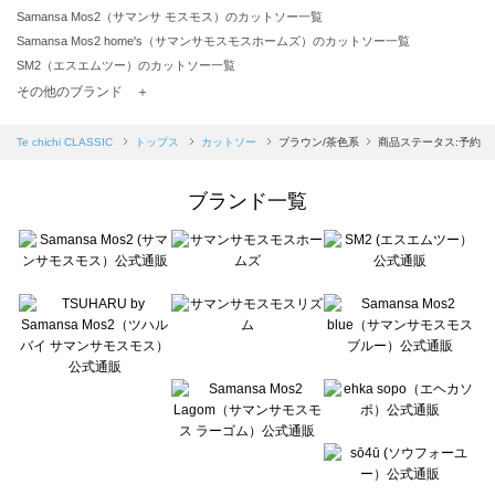
Samansa Mos2（サマンサ モスモス）のカットソー一覧
Samansa Mos2 home's（サマンサモスモスホームズ）のカットソー一覧
SM2（エスエムツー）のカットソー一覧
TSUHARU by Samansa Mos2（ツハルバイサマンサモスモス）のカットソー一覧
その他のブランド ＋
sm2rhythm（サマンサモスモス リズム）のカットソー一覧
Samansa Mos2 blue（サマンサモスモス ブルー）のカットソー一覧
Te chichi CLASSIC
トップス
カットソー
ブラウン/茶色系
商品ステータス:予約
Samansa Mos2 Lagom（サマンサモスモス ラーゴム）のカットソー一覧
ehka sopo（エヘカソポ）のカットソー一覧
ブランド一覧
sō4ū（ソウフォーユー）のカットソー一覧
Te chichi（テチチ）のカットソー一覧
Te chichi CLASSIC（テチチ クラシック）のカットソー一覧
Te chichi TERRASSE（テチチ テラス）のカットソー一覧
Lugnoncure（ルノンキュール）のカットソー一覧
BETTY'S BLUE（べティーズブルー）のカットソー一覧
Wpc.（ワールドパーティー）のカットソー一覧