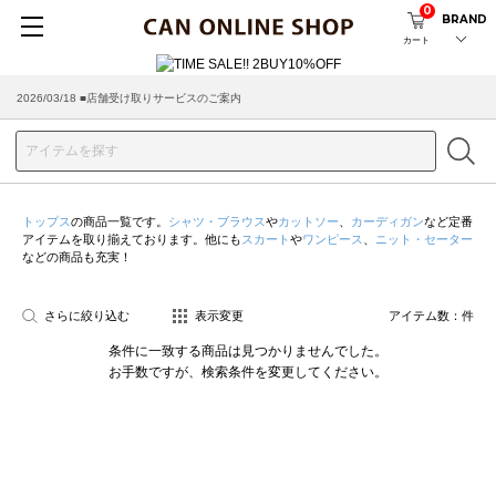
0
BRAND
カート
2026/03/18 ■店舗受け取りサービスのご案内
トップス
の商品一覧です。
シャツ・ブラウス
や
カットソー
、
カーディガン
など定番
アイテムを取り揃えております。他にも
スカート
や
ワンピース
、
ニット・セーター
などの商品も充実！
さらに絞り込む
表示変更
アイテム数：
件
条件に一致する商品は見つかりませんでした。
お手数ですが、検索条件を変更してください。