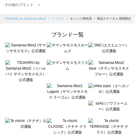
TSUHARU by Samansa Mos2（ツハルバイサマンサモスモス）のトップス一覧
その他のブランド ＋
sm2rhythm（サマンサモスモス リズム）のトップス一覧
Samansa Mos2 blue（サマンサモスモス ブルー）のトップス一覧
TSUHARU by Samansa Mos2
トップス
オレンジ/橙色系
商品ステータス:期間限定
Samansa Mos2 Lagom（サマンサモスモス ラーゴム）のトップス一覧
ehka sopo（エヘカソポ）のトップス一覧
ブランド一覧
sō4ū（ソウフォーユー）のトップス一覧
Te chichi（テチチ）のトップス一覧
Te chichi CLASSIC（テチチ クラシック）のトップス一覧
Te chichi TERRASSE（テチチ テラス）のトップス一覧
Lugnoncure（ルノンキュール）のトップス一覧
BETTY'S BLUE（べティーズブルー）のトップス一覧
Wpc.（ワールドパーティー）のトップス一覧