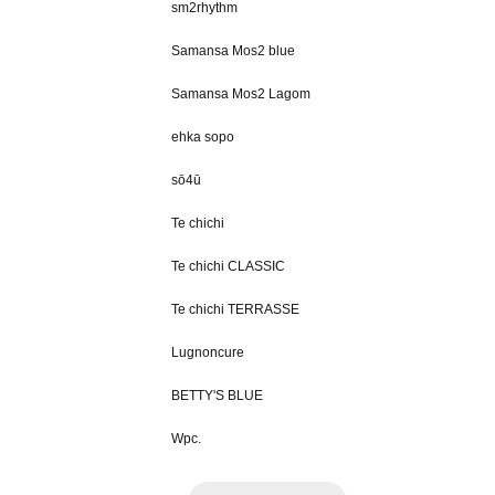
sm2rhythm
Samansa Mos2 blue
Samansa Mos2 Lagom
ehka sopo
sō4ū
Te chichi
Te chichi CLASSIC
Te chichi TERRASSE
Lugnoncure
BETTY'S BLUE
Wpc.