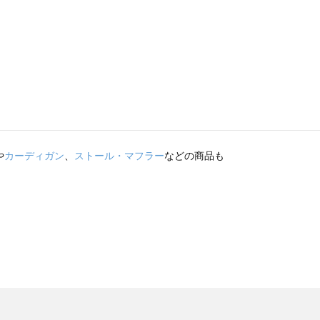
や
カーディガン
、
ストール・マフラー
などの商品も