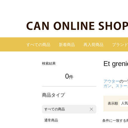
すべての商品
新着商品
再入荷商品
ブランド
Et gr
検索結果
0
件
アウター
の一
ガン
、
ストー
商品タイプ
人気
表示順
すべての商品
通常商品
条件に一致する