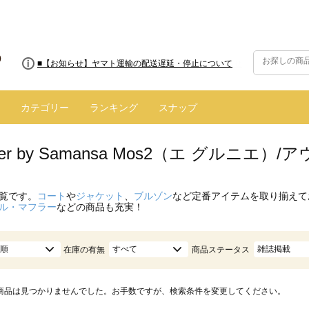
■8/13(木)AM2:00～サイトメンテナンス実施のお知らせ
■【お知らせ】ヤマト運輸の配送遅延・停止について
カテゴリー
ランキング
スナップ
enier by Samansa Mos2（エ グルニ
覧です。
コート
や
ジャケット
、
ブルゾン
など定番アイテムを取り揃えて
ル・マフラー
などの商品も充実！
順
すべて
雑誌掲載
在庫の有無
商品ステータス
商品は見つかりませんでした。お手数ですが、検索条件を変更してください。