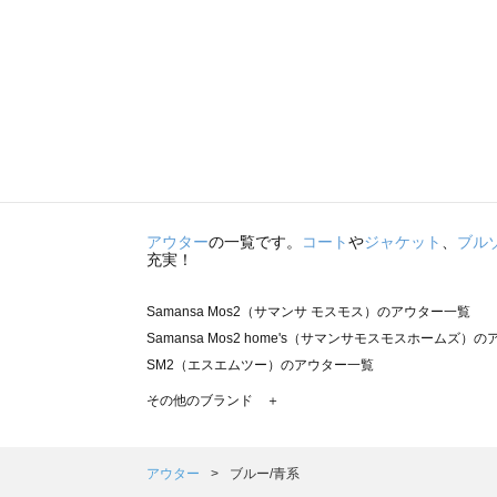
アウター
の一覧です。
コート
や
ジャケット
、
ブル
充実！
Samansa Mos2（サマンサ モスモス）のアウター一覧
Samansa Mos2 home's（サマンサモスモスホームズ）
SM2（エスエムツー）のアウター一覧
TSUHARU by Samansa Mos2（ツハルバイサマンサ
その他のブランド ＋
sm2rhythm（サマンサモスモス リズム）のアウター一覧
Samansa Mos2 blue（サマンサモスモス ブルー）のア
Samansa Mos2 Lagom（サマンサモスモス ラーゴム）
アウター
ブルー/青系