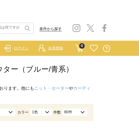
条件から探す
0
ログイン
会員登録
エ）/アウター（ブルー/青系）
おります。他にも
ニット・セーター
や
カーディ
1色
80件
カラー
件数