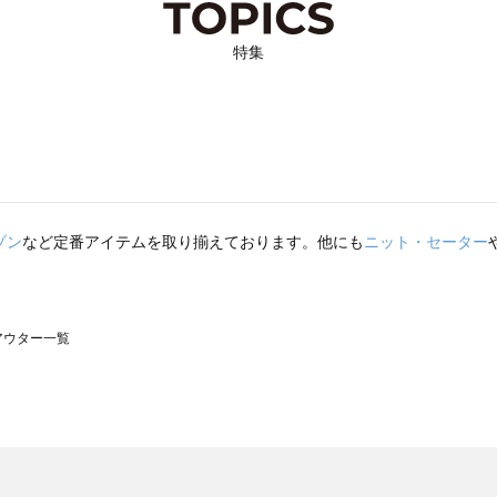
特集
ゾン
など定番アイテムを取り揃えております。他にも
ニット・セーター
のアウター一覧
モスモス）のアウター一覧
ウター一覧
のアウター一覧