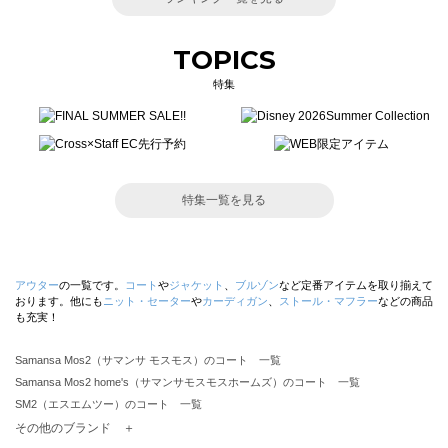
TOPICS
特集
特集一覧を見る
アウター
の一覧です。
コート
や
ジャケット
、
ブルゾン
など定番アイテムを取り揃えて
おります。他にも
ニット・セーター
や
カーディガン
、
ストール・マフラー
などの商品
も充実！
Samansa Mos2（サマンサ モスモス）のコート 一覧
Samansa Mos2 home's（サマンサモスモスホームズ）のコート 一覧
SM2（エスエムツー）のコート 一覧
TSUHARU by Samansa Mos2（ツハルバイサマンサモスモス）のコート 一覧
その他のブランド ＋
sm2rhythm（サマンサモスモス リズム）のコート 一覧