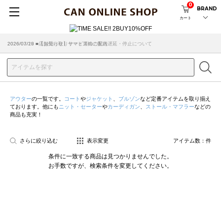
0
BRAND
カート
2026/07/29 ■【お知らせ】ヤマト運輸の配送遅延・停止について
2026/03/18 ■店舗受け取りサービスのご案内
アウター
の一覧です。
コート
や
ジャケット
、
ブルゾン
など定番アイテムを取り揃え
ております。他にも
ニット・セーター
や
カーディガン
、
ストール・マフラー
などの
商品も充実！
さらに絞り込む
表示変更
アイテム数：
件
条件に一致する商品は見つかりませんでした。
お手数ですが、検索条件を変更してください。