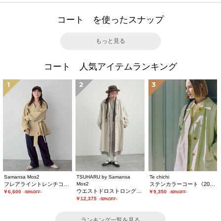
コート を使ったスナップ
もっと見る
コート 人気アイテムランキング
1
2
3
Samansa Mos2
TSUHARU by Samansa
Te chichi
フレアライントレンチコート
Mos2
ステンカラーコート《2026 spring catalog item》
ウエストドロストロングコート
￥6,600
￥9,350
-50%OFF-
-50%OFF-
￥12,375
-50%OFF-
ランキング一覧を見る