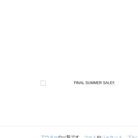
アウター
の一覧です。
コート
や
ジャケット
、
ブル