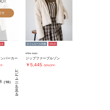
OUT
受付
ALE
タイムセール対象
SALE
ehka sopo
テンパーカー
ジップファーブルゾン
￥5,445
FF-
-50%OFF-
レ
ビ
ュ
8
（10）
ー
を
見
る