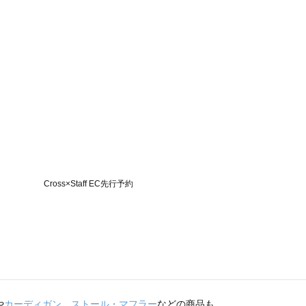
や
カーディガン
、
ストール・マフラー
などの商品も