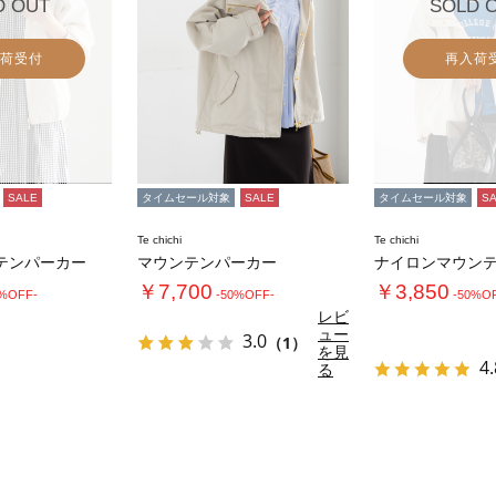
D OUT
SOLD 
荷受付
再入荷
SALE
タイムセール対象
SALE
タイムセール対象
S
Te chichi
Te chichi
テンパーカー
マウンテンパーカー
ナイロンマウン
￥7,700
￥3,850
0%OFF-
-50%OFF-
-50%O
レビ
ュー
3.0
（1）
を見
4.
る