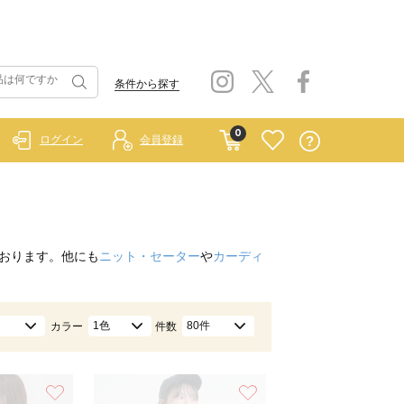
条件から探す
0
ログイン
会員登録
おります。他にも
ニット・セーター
や
カーディ
1色
80件
カラー
件数
お気に入り
お気に入り