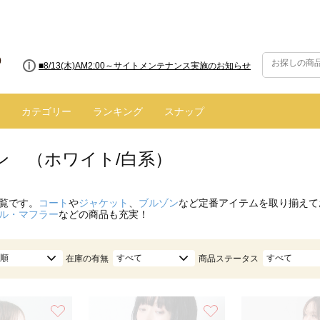
■8/13(木)AM2:00～サイトメンテナンス実施のお知らせ
カテゴリー
ランキング
スナップ
ン （ホワイト/白系）
覧です。
コート
や
ジャケット
、
ブルゾン
など定番アイテムを取り揃えて
ル・マフラー
などの商品も充実！
順
すべて
すべて
在庫の有無
商品ステータス
お気に入り
お気に入り