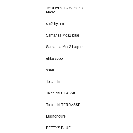
TSUHARU by Samansa
Mos2
sm2rhythm
Samansa Mos2 blue
Samansa Mos2 Lagom
ehka sopo
sō4ū
Te chichi
Te chichi CLASSIC
Te chichi TERRASSE
Lugnoncure
BETTY'S BLUE