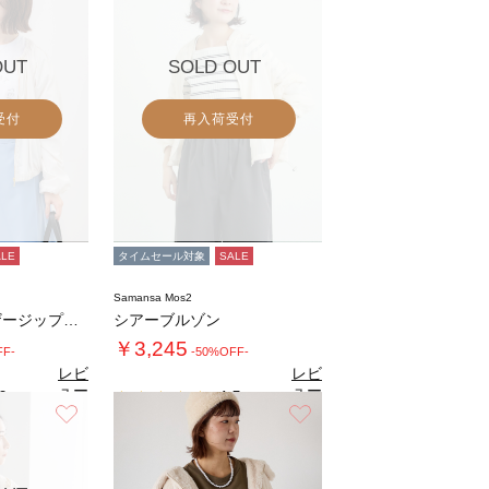
OUT
SOLD OUT
受付
再入荷受付
ALE
タイムセール対象
SALE
Samansa Mos2
ノーカラーギャザージップブルゾン
シアーブルゾン
￥3,245
FF-
-50%OFF-
レビ
レビ
ュー
ュー
0
4.5
（8）
（4）
を見
を見
お気に入り
お気に入り
る
る