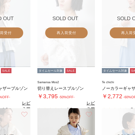
D OUT
SOLD OUT
SOLD 
荷受付
再入荷受付
再入荷
SALE
タイムセール対象
SALE
タイムセール対象
S
Samansa Mos2
Te chichi
ャザーブルゾン
切り替えレースブルゾン
￥3,795
￥2,772
0%OFF-
-50%OFF-
-60%O
レビ
レビ
ュー
ュー
4.0
4.3
5.
（1）
（9）
を見
を見
お気に入り
お気に入り
る
る