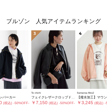
ブルゾン 人気アイテムランキング
3
4
Te chichi
Samansa Mos2
ンパーカー
フェイクレザークロップドブルゾン
【撥水加工】マウンテン
0
￥7,150
￥3,245
(税込)
-50%OFF-
(税込)
-50%OFF-
(税込)
-