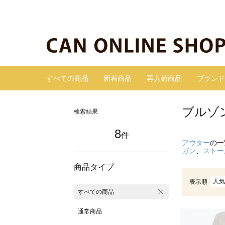
すべての商品
新着商品
再入荷商品
ブランド
ブルゾ
検索結果
8
件
アウター
の一
ガン
、
ストー
商品タイプ
人気
表示順
すべての商品
通常商品