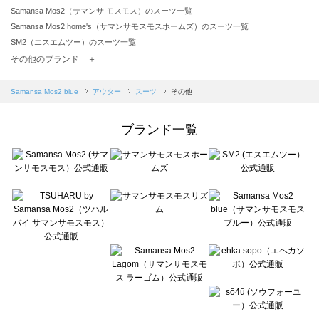
Samansa Mos2（サマンサ モスモス）のスーツ一覧
Samansa Mos2 home's（サマンサモスモスホームズ）のスーツ一覧
SM2（エスエムツー）のスーツ一覧
TSUHARU by Samansa Mos2（ツハルバイサマンサモスモス）のスーツ一覧
その他のブランド ＋
sm2rhythm（サマンサモスモス リズム）のスーツ一覧
Samansa Mos2 blue（サマンサモスモス ブルー）のスーツ一覧
Samansa Mos2 blue
アウター
スーツ
その他
Samansa Mos2 Lagom（サマンサモスモス ラーゴム）のスーツ一覧
ehka sopo（エヘカソポ）のスーツ一覧
ブランド一覧
sō4ū（ソウフォーユー）のスーツ一覧
Te chichi（テチチ）のスーツ一覧
Te chichi CLASSIC（テチチ クラシック）のスーツ一覧
Te chichi TERRASSE（テチチ テラス）のスーツ一覧
Lugnoncure（ルノンキュール）のスーツ一覧
BETTY'S BLUE（べティーズブルー）のスーツ一覧
Wpc.（ワールドパーティー）のスーツ一覧