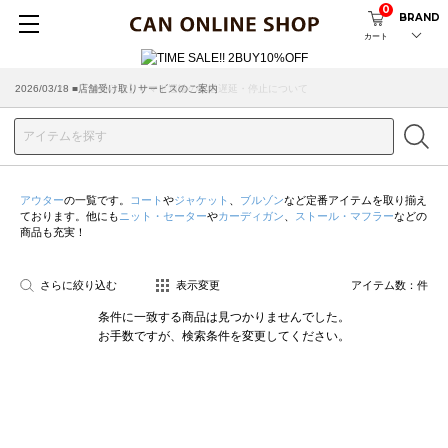
0
BRAND
カート
2026/07/29 ■【お知らせ】ヤマト運輸の配送遅延・停止について
2026/03/18 ■店舗受け取りサービスのご案内
アウター
の一覧です。
コート
や
ジャケット
、
ブルゾン
など定番アイテムを取り揃え
ております。他にも
ニット・セーター
や
カーディガン
、
ストール・マフラー
などの
商品も充実！
さらに絞り込む
表示変更
アイテム数：
件
条件に一致する商品は見つかりませんでした。
お手数ですが、検索条件を変更してください。