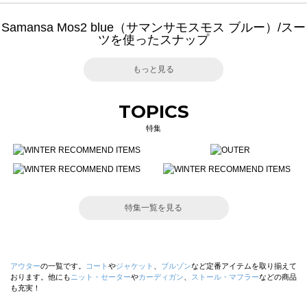
Samansa Mos2 blue（サマンサモスモス ブルー）/スー
ツを使ったスナップ
もっと見る
TOPICS
特集
特集一覧を見る
アウター
の一覧です。
コート
や
ジャケット
、
ブルゾン
など定番アイテムを取り揃えて
おります。他にも
ニット・セーター
や
カーディガン
、
ストール・マフラー
などの商品
も充実！