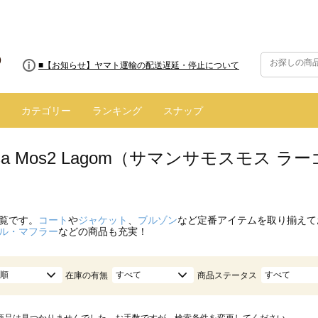
■8/13(木)AM2:00～サイトメンテナンス実施のお知らせ
■【お知らせ】ヤマト運輸の配送遅延・停止について
カテゴリー
ランキング
スナップ
nsa Mos2 Lagom（サマンサモスモス 
）
覧です。
コート
や
ジャケット
、
ブルゾン
など定番アイテムを取り揃えて
ル・マフラー
などの商品も充実！
順
すべて
すべて
在庫の有無
商品ステータス