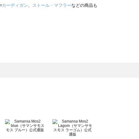
や
カーディガン
、
ストール・マフラー
などの商品も