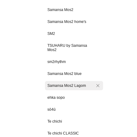
Samansa Mos2
Samansa Mos2 home's
SM2
TSUHARU by Samansa
Mos2
sm2rhythm
Samansa Mos2 blue
Samansa Mos2 Lagom
ehka sopo
sō4ū
Te chichi
Te chichi CLASSIC