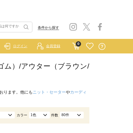
条件から探す
0
ログイン
会員登録
ラーゴム）/アウター（ブラウン/
おります。他にも
ニット・セーター
や
カーディ
1色
80件
カラー
件数