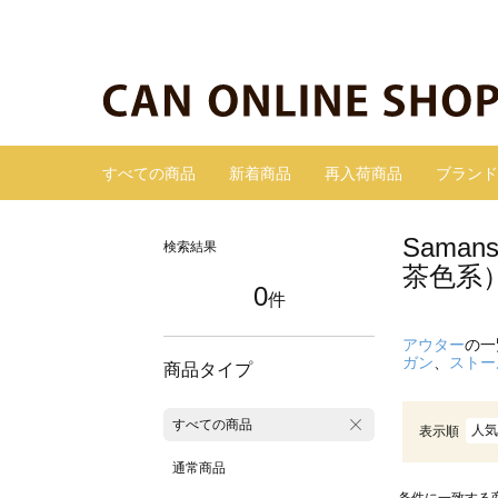
すべての商品
新着商品
再入荷商品
ブランド
Sama
検索結果
茶色系
0
件
アウター
の一
ガン
、
ストー
商品タイプ
すべての商品
人気
表示順
通常商品