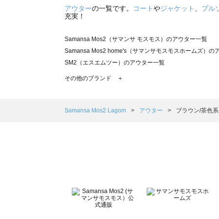
アウター
の一覧です。
コート
や
ジャケット
、
ブル
充実！
Samansa Mos2（サマンサ モスモス）のアウター一覧
Samansa Mos2 home's（サマンサモスモスホームズ）
SM2（エスエムツー）のアウター一覧
TSUHARU by Samansa Mos2（ツハルバイサマンサ
その他のブランド ＋
sm2rhythm（サマンサモスモス リズム）のアウター一覧
Samansa Mos2 blue（サマンサモスモス ブルー）のア
Samansa Mos2 Lagom（サマンサモスモス ラーゴム）
Samansa Mos2 Lagom
アウター
ブラウン/茶色系
ehka sopo（エヘカソポ）のアウター一覧
sō4ū（ソウフォーユー）のアウター一覧
Te chichi（テチチ）のアウター一覧
Te chichi CLASSIC（テチチ クラシック）のアウター一覧
Te chichi TERRASSE（テチチ テラス）のアウター一覧
Lugnoncure（ルノンキュール）のアウター一覧
BETTY'S BLUE（べティーズブルー）のアウター一覧
Wpc.（ワールドパーティー）のアウター一覧