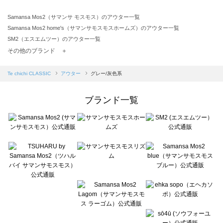
Samansa Mos2（サマンサ モスモス）のアウター一覧
Samansa Mos2 home's（サマンサモスモスホームズ）のアウター一覧
SM2（エスエムツー）のアウター一覧
TSUHARU by Samansa Mos2（ツハルバイサマンサモスモス）のアウター一覧
その他のブランド ＋
sm2rhythm（サマンサモスモス リズム）のアウター一覧
Samansa Mos2 blue（サマンサモスモス ブルー）のアウター一覧
Te chichi CLASSIC
アウター
グレー/灰色系
Samansa Mos2 Lagom（サマンサモスモス ラーゴム）のアウター一覧
ehka sopo（エヘカソポ）のアウター一覧
ブランド一覧
sō4ū（ソウフォーユー）のアウター一覧
Te chichi（テチチ）のアウター一覧
Te chichi CLASSIC（テチチ クラシック）のアウター一覧
Te chichi TERRASSE（テチチ テラス）のアウター一覧
Lugnoncure（ルノンキュール）のアウター一覧
BETTY'S BLUE（べティーズブルー）のアウター一覧
Wpc.（ワールドパーティー）のアウター一覧