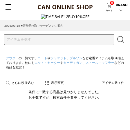
0
BRAND
カート
2026/03/18 ■店舗受け取りサービスのご案内
アウター
の一覧です。
コート
や
ジャケット
、
ブルゾン
など定番アイテムを取り揃え
ております。他にも
ニット・セーター
や
カーディガン
、
ストール・マフラー
などの
商品も充実！
さらに絞り込む
表示変更
アイテム数：
件
条件に一致する商品は見つかりませんでした。
お手数ですが、検索条件を変更してください。