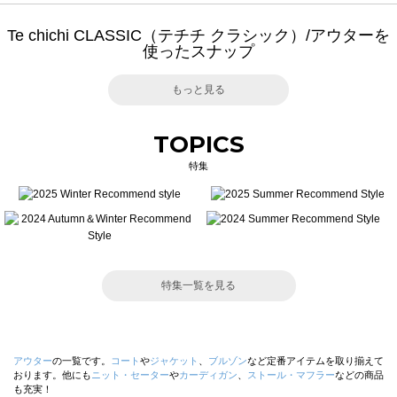
Te chichi CLASSIC（テチチ クラシック）/アウターを
使ったスナップ
もっと見る
TOPICS
特集
特集一覧を見る
アウター
の一覧です。
コート
や
ジャケット
、
ブルゾン
など定番アイテムを取り揃えて
おります。他にも
ニット・セーター
や
カーディガン
、
ストール・マフラー
などの商品
も充実！