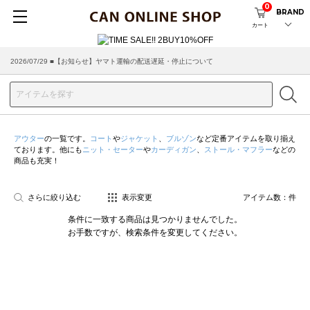
0
BRAND
カート
2026/07/29 ■【お知らせ】ヤマト運輸の配送遅延・停止について
アウター
の一覧です。
コート
や
ジャケット
、
ブルゾン
など定番アイテムを取り揃え
ております。他にも
ニット・セーター
や
カーディガン
、
ストール・マフラー
などの
商品も充実！
さらに絞り込む
表示変更
アイテム数：
件
条件に一致する商品は見つかりませんでした。
お手数ですが、検索条件を変更してください。