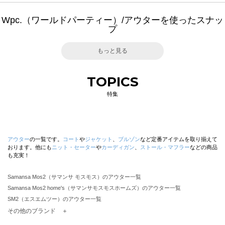
Wpc.（ワールドパーティー）/アウターを使ったスナッ
プ
もっと見る
TOPICS
特集
アウター
の一覧です。
コート
や
ジャケット
、
ブルゾン
など定番アイテムを取り揃えて
おります。他にも
ニット・セーター
や
カーディガン
、
ストール・マフラー
などの商品
も充実！
Samansa Mos2（サマンサ モスモス）のアウター一覧
Samansa Mos2 home's（サマンサモスモスホームズ）のアウター一覧
SM2（エスエムツー）のアウター一覧
TSUHARU by Samansa Mos2（ツハルバイサマンサモスモス）のアウター一覧
その他のブランド ＋
sm2rhythm（サマンサモスモス リズム）のアウター一覧