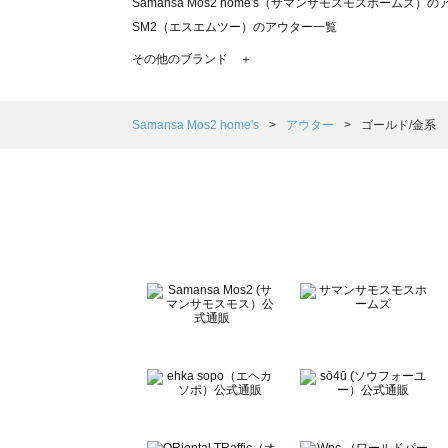
Samansa Mos2 home's（サマンサモスモスホームズ）
SM2（エスエムツー）のアウター一覧
TSUHARU by Samansa Mos2（ツハルバイサマンサ
その他のブランド ＋
sm2rhythm（サマンサモスモス リズム）のアウター一覧
Samansa Mos2 blue（サマンサモスモス ブルー）のア
Samansa Mos2 Lagom（サマンサモスモス ラーゴム）
Samansa Mos2 home's
アウター
ゴールド/金系
ehka sopo（エヘカソポ）のアウター一覧
sō4ū（ソウフォーユー）のアウター一覧
Te chichi（テチチ）のアウター一覧
Te chichi CLASSIC（テチチ クラシック）のアウター一覧
Te chichi TERRASSE（テチチ テラス）のアウター一覧
Lugnoncure（ルノンキュール）のアウター一覧
BETTY'S BLUE（べティーズブルー）のアウター一覧
Wpc.（ワールドパーティー）のアウター一覧