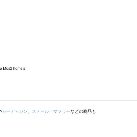
や
カーディガン
、
ストール・マフラー
などの商品も