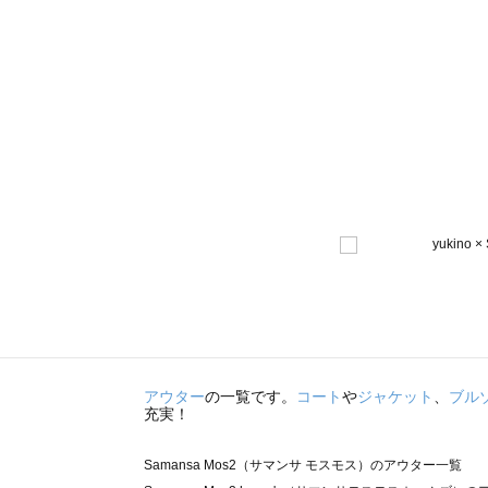
アウター
の一覧です。
コート
や
ジャケット
、
ブル
充実！
Samansa Mos2（サマンサ モスモス）のアウター一覧