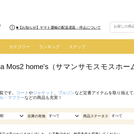
■【お知らせ】ヤマト運輸の配送遅延・停止について
カテゴリー
ランキング
スナップ
nsa Mos2 home's（サマンサモスモス
）
覧です。
コート
や
ジャケット
、
ブルゾン
など定番アイテムを取り揃えて
ル・マフラー
などの商品も充実！
順
すべて
すべて
在庫の有無
商品ステータス