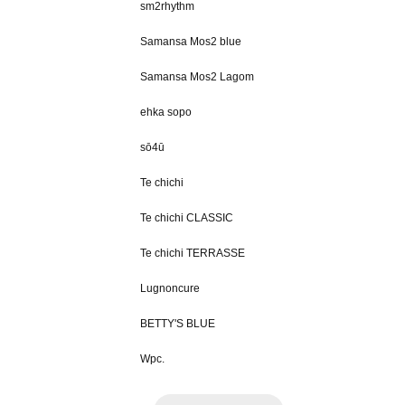
sm2rhythm
Samansa Mos2 blue
Samansa Mos2 Lagom
ehka sopo
sō4ū
Te chichi
Te chichi CLASSIC
Te chichi TERRASSE
Lugnoncure
BETTY'S BLUE
Wpc.