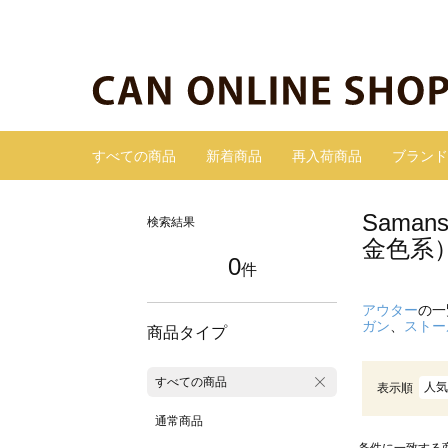
すべての商品
新着商品
再入荷商品
ブランド
Sama
検索結果
金色系
0
件
アウター
の一
ガン
、
ストー
商品タイプ
すべての商品
人気
表示順
通常商品