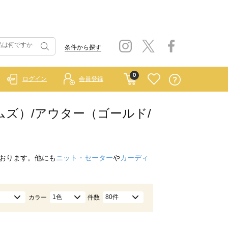
条件から探す
0
ログイン
会員登録
ホームズ）/アウター（ゴールド/
おります。他にも
ニット・セーター
や
カーディ
1色
80件
カラー
件数