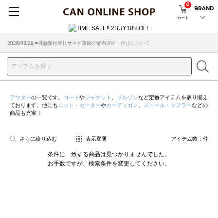
0
BRAND
カート
2026/07/29 ■【お知らせ】ヤマト運輸の配送遅延・停止について
2026/03/18 ■店舗受け取りサービスのご案内
アウター
の一覧です。
コート
や
ジャケット
、
ブルゾン
など定番アイテムを取り揃え
ております。他にも
ニット・セーター
や
カーディガン
、
ストール・マフラー
などの
商品も充実！
さらに絞り込む
表示変更
アイテム数：
件
条件に一致する商品は見つかりませんでした。
お手数ですが、検索条件を変更してください。