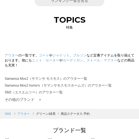
ランキング一覧を見る
TOPICS
特集
アウター
の一覧です。
コート
や
ジャケット
、
ブルゾン
など定番アイテムを取り揃えて
おります。他にも
ニット・セーター
や
カーディガン
、
ストール・マフラー
などの商品
も充実！
Samansa Mos2（サマンサ モスモス）のアウター一覧
Samansa Mos2 home's（サマンサモスモスホームズ）のアウター一覧
SM2（エスエムツー）のアウター一覧
TSUHARU by Samansa Mos2（ツハルバイサマンサモスモス）のアウター一覧
その他のブランド ＋
sm2rhythm（サマンサモスモス リズム）のアウター一覧
Samansa Mos2 blue（サマンサモスモス ブルー）のアウター一覧
SM2
アウター
グリーン/緑系
商品ステータス:予約
Samansa Mos2 Lagom（サマンサモスモス ラーゴム）のアウター一覧
ehka sopo（エヘカソポ）のアウター一覧
ブランド一覧
sō4ū（ソウフォーユー）のアウター一覧