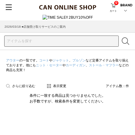
0
BRAND
カート
2026/03/18 ■店舗受け取りサービスのご案内
アウター
の一覧です。
コート
や
ジャケット
、
ブルゾン
など定番アイテムを取り揃え
ております。他にも
ニット・セーター
や
カーディガン
、
ストール・マフラー
などの
商品も充実！
さらに絞り込む
表示変更
アイテム数：
件
条件に一致する商品は見つかりませんでした。
お手数ですが、検索条件を変更してください。