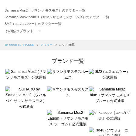
Samansa Mos2（サマンサ モスモス）のアウター一覧
Samansa Mos2 home's（サマンサモスモスホームズ）のアウター一覧
SM2（エスエムツー）のアウター一覧
TSUHARU by Samansa Mos2（ツハルバイサマンサモスモス）のアウター一覧
その他のブランド ＋
sm2rhythm（サマンサモスモス リズム）のアウター一覧
Samansa Mos2 blue（サマンサモスモス ブルー）のアウター一覧
Te chichi TERRASSE
アウター
レッド/赤系
Samansa Mos2 Lagom（サマンサモスモス ラーゴム）のアウター一覧
ehka sopo（エヘカソポ）のアウター一覧
ブランド一覧
sō4ū（ソウフォーユー）のアウター一覧
Te chichi（テチチ）のアウター一覧
Te chichi CLASSIC（テチチ クラシック）のアウター一覧
Te chichi TERRASSE（テチチ テラス）のアウター一覧
Lugnoncure（ルノンキュール）のアウター一覧
BETTY'S BLUE（べティーズブルー）のアウター一覧
Wpc.（ワールドパーティー）のアウター一覧