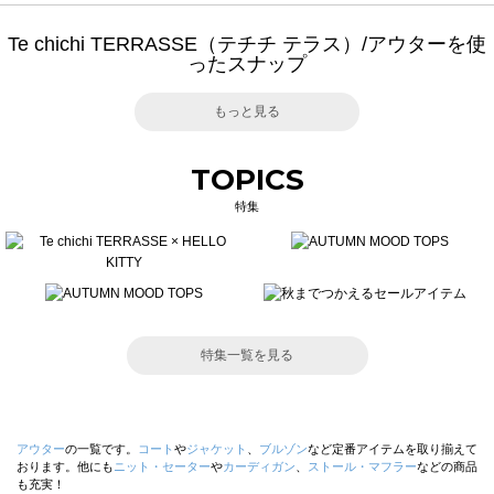
Te chichi TERRASSE（テチチ テラス）/アウターを使
ったスナップ
もっと見る
TOPICS
特集
特集一覧を見る
アウター
の一覧です。
コート
や
ジャケット
、
ブルゾン
など定番アイテムを取り揃えて
おります。他にも
ニット・セーター
や
カーディガン
、
ストール・マフラー
などの商品
も充実！