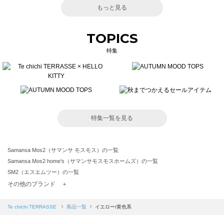
もっと見る
TOPICS
特集
特集一覧を見る
Samansa Mos2（サマンサ モスモス）の一覧
Samansa Mos2 home's（サマンサモスモスホームズ）の一覧
SM2（エスエムツー）の一覧
TSUHARU by Samansa Mos2（ツハルバイサマンサモスモス）の一覧
その他のブランド ＋
sm2rhythm（サマンサモスモス リズム）の一覧
Samansa Mos2 blue（サマンサモスモス ブルー）の一覧
Te chichi TERRASSE
商品一覧
イエロー/黄色系
Samansa Mos2 Lagom（サマンサモスモス ラーゴム）の一覧