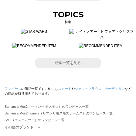
TOPICS
特集
特集一覧を見る
ワンピース
の商品一覧です。他にも
スカート
や
シャツ・ブラウス
、
カーディガン
など
の商品を取り揃えております。
Samansa Mos2（サマンサ モスモス）のワンピース一覧
Samansa Mos2 home's（サマンサモスモスホームズ）のワンピース一覧
SM2（エスエムツー）のワンピース一覧
TSUHARU by Samansa Mos2（ツハルバイサマンサモスモス）のワンピース一覧
その他のブランド ＋
sm2rhythm（サマンサモスモス リズム）のワンピース一覧