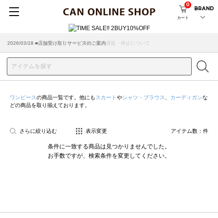
0
BRAND
カート
2026/07/29 ■【お知らせ】ヤマト運輸の配送遅延・停止について
2026/03/18 ■店舗受け取りサービスのご案内
ワンピース
の商品一覧です。他にも
スカート
や
シャツ・ブラウス
、
カーディガン
な
どの商品を取り揃えております。
さらに絞り込む
表示変更
アイテム数：
件
条件に一致する商品は見つかりませんでした。
お手数ですが、検索条件を変更してください。