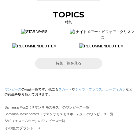
TOPICS
特集
特集一覧を見る
ワンピース
の商品一覧です。他にも
スカート
や
シャツ・ブラウス
、
カーディガン
など
の商品を取り揃えております。
Samansa Mos2（サマンサ モスモス）のワンピース一覧
Samansa Mos2 home's（サマンサモスモスホームズ）のワンピース一覧
SM2（エスエムツー）のワンピース一覧
TSUHARU by Samansa Mos2（ツハルバイサマンサモスモス）のワンピース一覧
その他のブランド ＋
sm2rhythm（サマンサモスモス リズム）のワンピース一覧