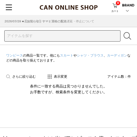
0
BRAND
カート
2026/07/29 ■【お知らせ】ヤマト運輸の配送遅延・停止について
2026/03/18 ■店舗受け取りサービスのご案内
ワンピース
の商品一覧です。他にも
スカート
や
シャツ・ブラウス
、
カーディガン
な
どの商品を取り揃えております。
さらに絞り込む
表示変更
アイテム数：
件
条件に一致する商品は見つかりませんでした。
お手数ですが、検索条件を変更してください。