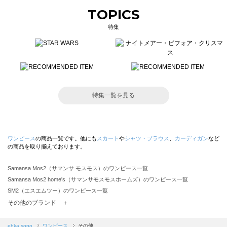
TOPICS
特集
特集一覧を見る
ワンピース
の商品一覧です。他にも
スカート
や
シャツ・ブラウス
、
カーディガン
など
の商品を取り揃えております。
Samansa Mos2（サマンサ モスモス）のワンピース一覧
Samansa Mos2 home's（サマンサモスモスホームズ）のワンピース一覧
SM2（エスエムツー）のワンピース一覧
TSUHARU by Samansa Mos2（ツハルバイサマンサモスモス）のワンピース一覧
その他のブランド ＋
sm2rhythm（サマンサモスモス リズム）のワンピース一覧
Samansa Mos2 blue（サマンサモスモス ブルー）のワンピース一覧
ehka sopo
ワンピース
その他