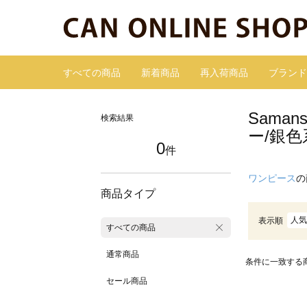
すべての商品
新着商品
再入荷商品
ブランド
Sama
検索結果
ー/銀色
0
件
ワンピース
の
商品タイプ
人気
表示順
すべての商品
通常商品
条件に一致する
セール商品