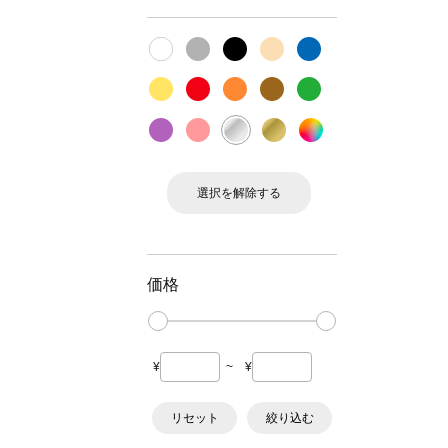
選択を解除する
価格
¥
~
¥
リセット
絞り込む