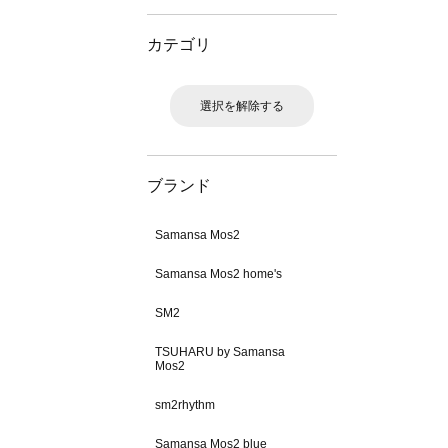
カテゴリ
選択を解除する
ブランド
Samansa Mos2
Samansa Mos2 home's
SM2
TSUHARU by Samansa
Mos2
sm2rhythm
Samansa Mos2 blue