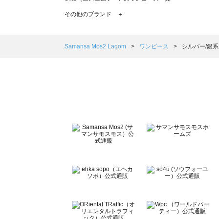
TSUHARU by Samansa Mos2（ツハルバイサマンサ
その他のブランド ＋
sm2rhythm（サマンサモスモス リズム）のワンピース一覧
Samansa Mos2 blue（サマンサモスモス ブルー）のワ
Samansa Mos2 Lagom（サマンサモスモス ラーゴム
Samansa Mos2 Lagom
ワンピース
シルバー/銀系
ehka sopo（エヘカソポ）のワンピース一覧
sō4ū（ソウフォーユー）のワンピース一覧
Te chichi（テチチ）のワンピース一覧
Te chichi CLASSIC（テチチ クラシック）のワンピース一
Te chichi TERRASSE（テチチ テラス）のワンピース一覧
Lugnoncure（ルノンキュール）のワンピース一覧
BETTY'S BLUE（べティーズブルー）のワンピース一覧
Wpc.（ワールドパーティー）のワンピース一覧