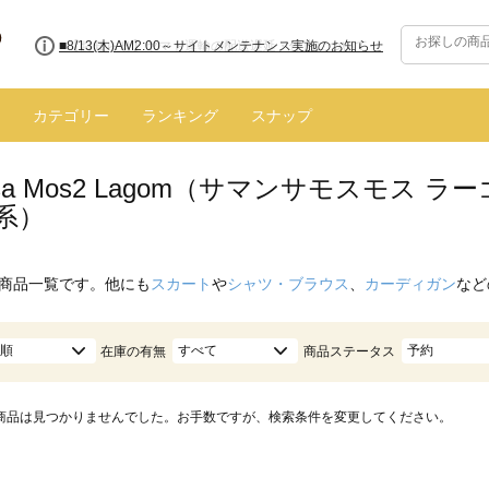
■8/13(木)AM2:00～サイトメンテナンス実施のお知らせ
カテゴリー
ランキング
スナップ
nsa Mos2 Lagom（サマンサモスモス
系）
商品一覧です。他にも
スカート
や
シャツ・ブラウス
、
カーディガン
など
順
すべて
予約
在庫の有無
商品ステータス
商品は見つかりませんでした。お手数ですが、検索条件を変更してください。