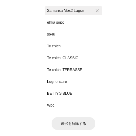
Samansa Mos2 Lagom
ehka sopo
sō4ū
Te chichi
Te chichi CLASSIC
Te chichi TERRASSE
Lugnoncure
BETTY'S BLUE
Wpc.
選択を解除する