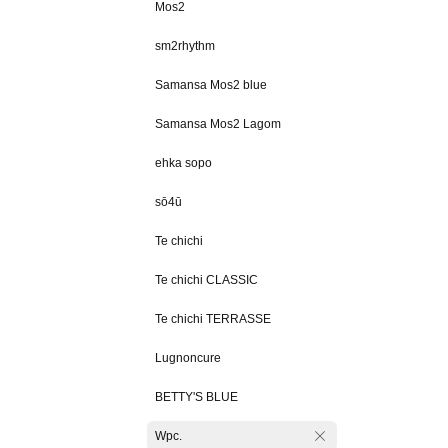
Mos2
sm2rhythm
Samansa Mos2 blue
Samansa Mos2 Lagom
ehka sopo
sō4ū
Te chichi
Te chichi CLASSIC
Te chichi TERRASSE
Lugnoncure
BETTY'S BLUE
Wpc.