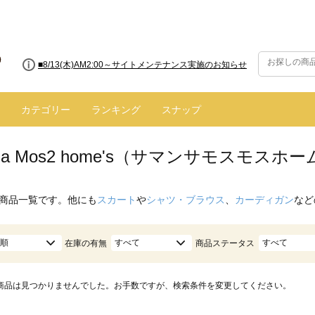
■8/13(木)AM2:00～サイトメンテナンス実施のお知らせ
カテゴリー
ランキング
スナップ
nsa Mos2 home's（サマンサモスモス
商品一覧です。他にも
スカート
や
シャツ・ブラウス
、
カーディガン
など
順
すべて
すべて
在庫の有無
商品ステータス
商品は見つかりませんでした。お手数ですが、検索条件を変更してください。