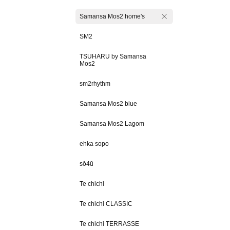
Samansa Mos2 home's
SM2
TSUHARU by Samansa
Mos2
sm2rhythm
Samansa Mos2 blue
Samansa Mos2 Lagom
ehka sopo
sō4ū
Te chichi
Te chichi CLASSIC
Te chichi TERRASSE