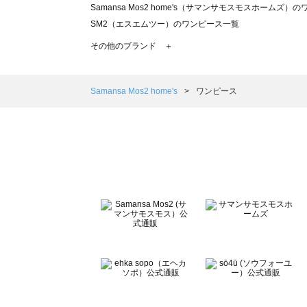
Samansa Mos2 home's（サマンサモスモスホームズ）
SM2（エスエムツー）のワンピース一覧
TSUHARU by Samansa Mos2（ツハルバイサマンサ
その他のブランド ＋
sm2rhythm（サマンサモスモス リズム）のワンピース一覧
Samansa Mos2 blue（サマンサモスモス ブルー）のワ
Samansa Mos2 Lagom（サマンサモスモス ラーゴム
Samansa Mos2 home's
ワンピース
ehka sopo（エヘカソポ）のワンピース一覧
sō4ū（ソウフォーユー）のワンピース一覧
Te chichi（テチチ）のワンピース一覧
Te chichi CLASSIC（テチチ クラシック）のワンピース一
Te chichi TERRASSE（テチチ テラス）のワンピース一覧
Lugnoncure（ルノンキュール）のワンピース一覧
BETTY'S BLUE（べティーズブルー）のワンピース一覧
Wpc.（ワールドパーティー）のワンピース一覧