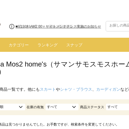
■8/13(木)AM2:00～サイトメンテナンス実施のお知らせ
カテゴリー
ランキング
スナップ
nsa Mos2 home's（サマンサモスモ
）
商品一覧です。他にも
スカート
や
シャツ・ブラウス
、
カーディガン
など
順
すべて
すべて
在庫の有無
商品ステータス
商品は見つかりませんでした。お手数ですが、検索条件を変更してください。