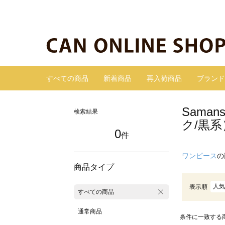
すべての商品
新着商品
再入荷商品
ブランド
Sama
検索結果
ク/黒系
0
件
ワンピース
の
商品タイプ
人気
表示順
すべての商品
通常商品
条件に一致する