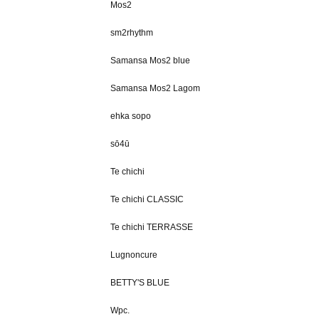
Mos2
sm2rhythm
Samansa Mos2 blue
Samansa Mos2 Lagom
ehka sopo
sō4ū
Te chichi
Te chichi CLASSIC
Te chichi TERRASSE
Lugnoncure
BETTY'S BLUE
Wpc.