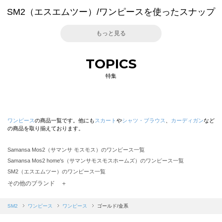
SM2（エスエムツー）/ワンピースを使ったスナップ
もっと見る
TOPICS
特集
ワンピース
の商品一覧です。他にも
スカート
や
シャツ・ブラウス
、
カーディガン
など
の商品を取り揃えております。
Samansa Mos2（サマンサ モスモス）のワンピース一覧
Samansa Mos2 home's（サマンサモスモスホームズ）のワンピース一覧
SM2（エスエムツー）のワンピース一覧
TSUHARU by Samansa Mos2（ツハルバイサマンサモスモス）のワンピース一覧
その他のブランド ＋
sm2rhythm（サマンサモスモス リズム）のワンピース一覧
Samansa Mos2 blue（サマンサモスモス ブルー）のワンピース一覧
SM2
ワンピース
ワンピース
ゴールド/金系
Samansa Mos2 Lagom（サマンサモスモス ラーゴム）のワンピース一覧