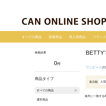
すべての商品
新着商品
再入荷商品
ブランド
BETT
検索結果
0
件
ワンピース
の
商品タイプ
人気
表示順
すべての商品
条件に一致する
通常商品