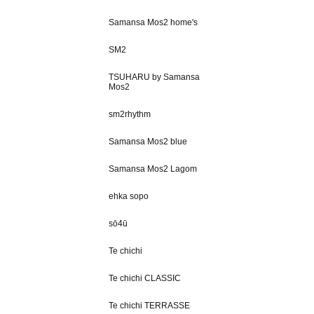
Samansa Mos2 home's
SM2
TSUHARU by Samansa
Mos2
sm2rhythm
Samansa Mos2 blue
Samansa Mos2 Lagom
ehka sopo
sō4ū
Te chichi
Te chichi CLASSIC
Te chichi TERRASSE