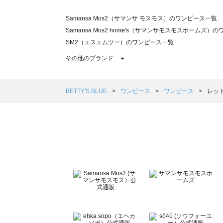
Samansa Mos2（サマンサ モスモス）のワンピース一覧
Samansa Mos2 home's（サマンサモスモスホームズ）
SM2（エスエムツー）のワンピース一覧
TSUHARU by Samansa Mos2（ツハルバイサマンサ
その他のブランド ＋
sm2rhythm（サマンサモスモス リズム）のワンピース一覧
Samansa Mos2 blue（サマンサモスモス ブルー）のワ
Samansa Mos2 Lagom（サマンサモスモス ラーゴム
BETTY'S BLUE
ワンピース
ワンピース
レッド
ehka sopo（エヘカソポ）のワンピース一覧
sō4ū（ソウフォーユー）のワンピース一覧
Te chichi（テチチ）のワンピース一覧
Te chichi CLASSIC（テチチ クラシック）のワンピース一
Te chichi TERRASSE（テチチ テラス）のワンピース一覧
Lugnoncure（ルノンキュール）のワンピース一覧
BETTY'S BLUE（べティーズブルー）のワンピース一覧
Wpc.（ワールドパーティー）のワンピース一覧