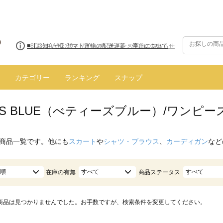
■8/13(木)AM2:00～サイトメンテナンス実施のお知らせ
■【お知らせ】ヤマト運輸の配送遅延・停止について
カテゴリー
ランキング
スナップ
Y'S BLUE（べティーズブルー）/ワンピ
商品一覧です。他にも
スカート
や
シャツ・ブラウス
、
カーディガン
など
順
すべて
すべて
在庫の有無
商品ステータス
商品は見つかりませんでした。お手数ですが、検索条件を変更してください。