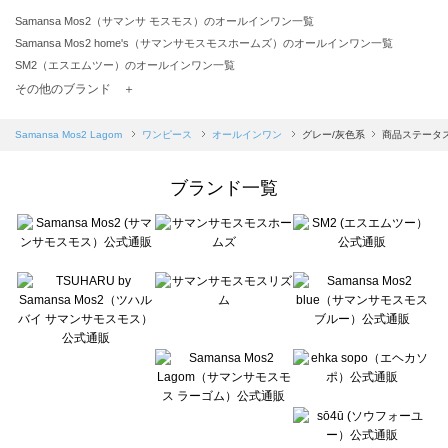
Samansa Mos2（サマンサ モスモス）のオールインワン一覧
Samansa Mos2 home's（サマンサモスモスホームズ）のオールインワン一覧
SM2（エスエムツー）のオールインワン一覧
TSUHARU by Samansa Mos2（ツハルバイサマンサモスモス）のオールインワン一覧
その他のブランド ＋
sm2rhythm（サマンサモスモス リズム）のオールインワン一覧
Samansa Mos2 blue（サマンサモスモス ブルー）のオールインワン一覧
Samansa Mos2 Lagom
ワンピース
オールインワン
グレー/灰色系
商品ステータス
Samansa Mos2 Lagom（サマンサモスモス ラーゴム）のオールインワン一覧
ehka sopo（エヘカソポ）のオールインワン一覧
ブランド一覧
sō4ū（ソウフォーユー）のオールインワン一覧
Te chichi（テチチ）のオールインワン一覧
Te chichi CLASSIC（テチチ クラシック）のオールインワン一覧
Te chichi TERRASSE（テチチ テラス）のオールインワン一覧
Lugnoncure（ルノンキュール）のオールインワン一覧
BETTY'S BLUE（べティーズブルー）のオールインワン一覧
Wpc.（ワールドパーティー）のオールインワン一覧