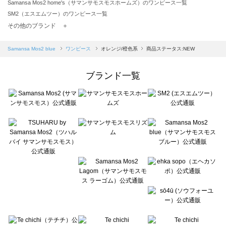
Samansa Mos2 home's（サマンサモスモスホームズ）のワンピース一覧
SM2（エスエムツー）のワンピース一覧
TSUHARU by Samansa Mos2（ツハルバイサマンサモスモス）のワンピース一覧
その他のブランド ＋
sm2rhythm（サマンサモスモス リズム）のワンピース一覧
Samansa Mos2 blue（サマンサモスモス ブルー）のワンピース一覧
Samansa Mos2 blue
ワンピース
オレンジ/橙色系
商品ステータス:NEW
Samansa Mos2 Lagom（サマンサモスモス ラーゴム）のワンピース一覧
ehka sopo（エヘカソポ）のワンピース一覧
ブランド一覧
sō4ū（ソウフォーユー）のワンピース一覧
Te chichi（テチチ）のワンピース一覧
Te chichi CLASSIC（テチチ クラシック）のワンピース一覧
Te chichi TERRASSE（テチチ テラス）のワンピース一覧
Lugnoncure（ルノンキュール）のワンピース一覧
BETTY'S BLUE（べティーズブルー）のワンピース一覧
Wpc.（ワールドパーティー）のワンピース一覧