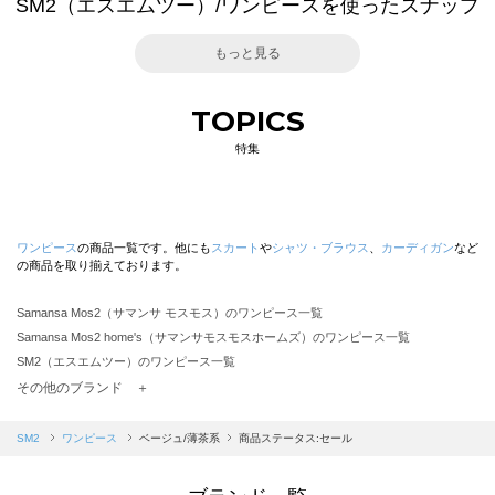
SM2（エスエムツー）/ワンピースを使ったスナップ
もっと見る
TOPICS
特集
ワンピース
の商品一覧です。他にも
スカート
や
シャツ・ブラウス
、
カーディガン
など
の商品を取り揃えております。
Samansa Mos2（サマンサ モスモス）のワンピース一覧
Samansa Mos2 home's（サマンサモスモスホームズ）のワンピース一覧
SM2（エスエムツー）のワンピース一覧
TSUHARU by Samansa Mos2（ツハルバイサマンサモスモス）のワンピース一覧
その他のブランド ＋
sm2rhythm（サマンサモスモス リズム）のワンピース一覧
Samansa Mos2 blue（サマンサモスモス ブルー）のワンピース一覧
SM2
ワンピース
ベージュ/薄茶系
商品ステータス:セール
Samansa Mos2 Lagom（サマンサモスモス ラーゴム）のワンピース一覧
ehka sopo（エヘカソポ）のワンピース一覧