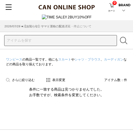
0
BRAND
カート
2026/07/29 ■【お知らせ】ヤマト運輸の配送遅延・停止について
2026/03/18 ■店舗受け取りサービスのご案内
ワンピース
の商品一覧です。他にも
スカート
や
シャツ・ブラウス
、
カーディガン
な
どの商品を取り揃えております。
さらに絞り込む
表示変更
アイテム数：
件
条件に一致する商品は見つかりませんでした。
お手数ですが、検索条件を変更してください。