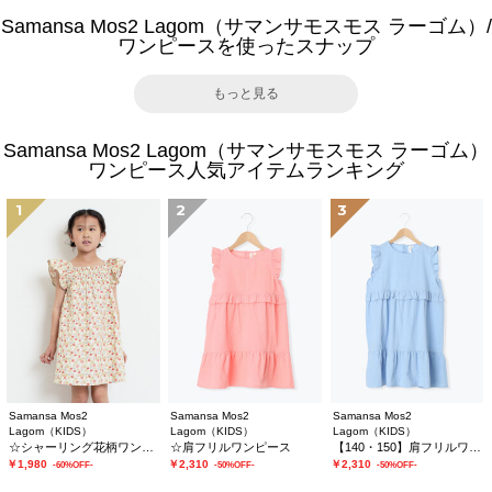
Samansa Mos2 Lagom（サマンサモスモス ラーゴム）/
ワンピースを使ったスナップ
もっと見る
Samansa Mos2 Lagom（サマンサモスモス ラーゴム）
ワンピース人気アイテムランキング
1
2
3
Samansa Mos2
Samansa Mos2
Samansa Mos2
Lagom（KIDS）
Lagom（KIDS）
Lagom（KIDS）
☆シャーリング花柄ワンピース
☆肩フリルワンピース
【140・150】肩フリルワンピース
￥1,980
￥2,310
￥2,310
-60%OFF-
-50%OFF-
-50%OFF-