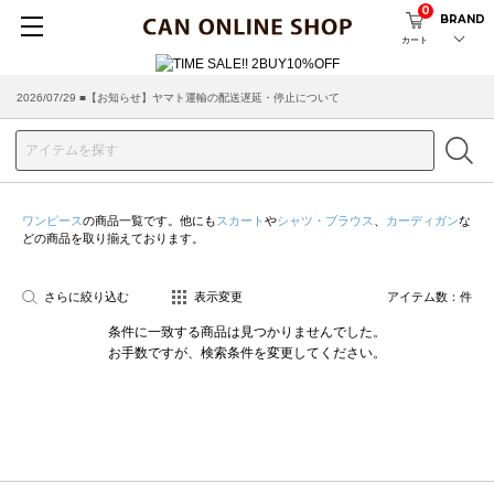
0
BRAND
カート
2026/07/29 ■【お知らせ】ヤマト運輸の配送遅延・停止について
2026/03/18 ■店舗受け取りサービスのご案内
ワンピース
の商品一覧です。他にも
スカート
や
シャツ・ブラウス
、
カーディガン
な
どの商品を取り揃えております。
さらに絞り込む
表示変更
アイテム数：
件
条件に一致する商品は見つかりませんでした。
お手数ですが、検索条件を変更してください。