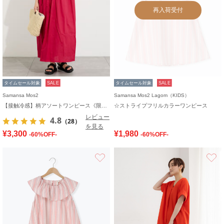
再入荷受付
タイムセール対象
SALE
タイムセール対象
SALE
Samansa Mos2
Samansa Mos2 Lagom（KIDS）
【接触冷感】柄アソートワンピース《限定カラーあり》
☆ストライプフリルカラーワンピース
レビュー
4.8
（28）
を見る
¥3,300
¥1,980
-60%OFF-
-60%OFF-
お気に入り