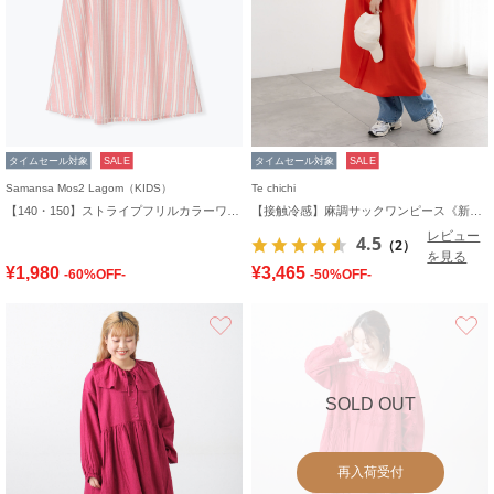
タイムセール対象
SALE
タイムセール対象
SALE
Samansa Mos2 Lagom（KIDS）
Te chichi
【140・150】ストライプフリルカラーワンピース
【接触冷感】麻調サックワンピース《新色追加》
レビュー
4.5
（2）
を見る
¥1,980
¥3,465
-60%OFF-
-50%OFF-
お気に入り
SOLD OUT
再入荷受付