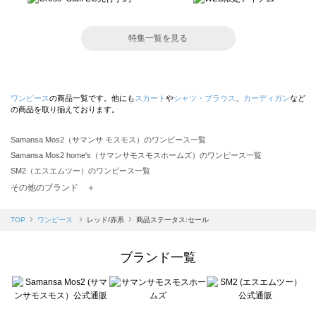
特集一覧を見る
ワンピース
の商品一覧です。他にも
スカート
や
シャツ・ブラウス
、
カーディガン
など
の商品を取り揃えております。
Samansa Mos2（サマンサ モスモス）のワンピース一覧
Samansa Mos2 home's（サマンサモスモスホームズ）のワンピース一覧
SM2（エスエムツー）のワンピース一覧
TSUHARU by Samansa Mos2（ツハルバイサマンサモスモス）のワンピース一覧
その他のブランド ＋
sm2rhythm（サマンサモスモス リズム）のワンピース一覧
Samansa Mos2 blue（サマンサモスモス ブルー）のワンピース一覧
TOP
ワンピース
レッド/赤系
商品ステータス:セール
Samansa Mos2 Lagom（サマンサモスモス ラーゴム）のワンピース一覧
ehka sopo（エヘカソポ）のワンピース一覧
ブランド一覧
sō4ū（ソウフォーユー）のワンピース一覧
Te chichi（テチチ）のワンピース一覧
Te chichi CLASSIC（テチチ クラシック）のワンピース一覧
Te chichi TERRASSE（テチチ テラス）のワンピース一覧