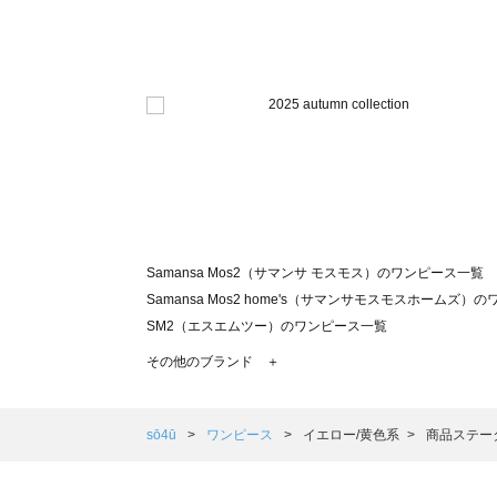
Samansa Mos2（サマンサ モスモス）のワンピース一覧
Samansa Mos2 home's（サマンサモスモスホームズ）
SM2（エスエムツー）のワンピース一覧
TSUHARU by Samansa Mos2（ツハルバイサマンサ
その他のブランド ＋
sm2rhythm（サマンサモスモス リズム）のワンピース一覧
Samansa Mos2 blue（サマンサモスモス ブルー）のワ
Samansa Mos2 Lagom（サマンサモスモス ラーゴム
sō4ū
ワンピース
イエロー/黄色系
商品ステー
ehka sopo（エヘカソポ）のワンピース一覧
sō4ū（ソウフォーユー）のワンピース一覧