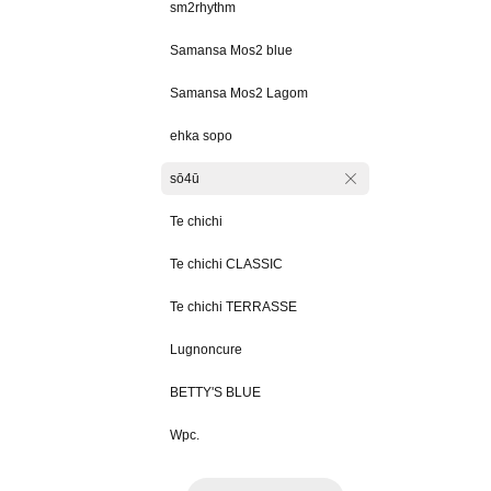
sm2rhythm
Samansa Mos2 blue
Samansa Mos2 Lagom
ehka sopo
sō4ū
Te chichi
Te chichi CLASSIC
Te chichi TERRASSE
Lugnoncure
BETTY'S BLUE
Wpc.