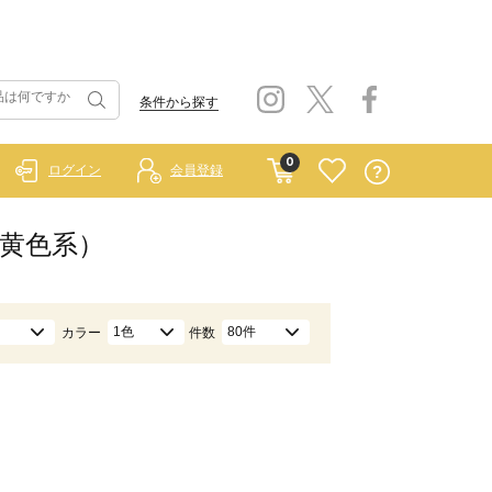
条件から探す
0
ログイン
会員登録
/黄色系）
1色
80件
カラー
件数