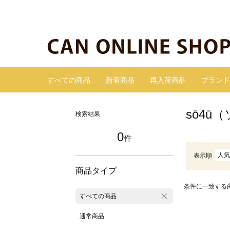
すべての商品
新着商品
再入荷商品
ブランド
sō4
検索結果
0
件
人気
表示順
商品タイプ
条件に一致する
すべての商品
通常商品