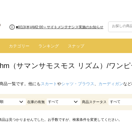
■8/13(木)AM2:00～サイトメンテナンス実施のお知らせ
カテゴリー
ランキング
スナップ
hythm（サマンサモスモス リズム）/ワ
商品一覧です。他にも
スカート
や
シャツ・ブラウス
、
カーディガン
など
順
すべて
すべて
在庫の有無
商品ステータス
商品は見つかりませんでした。お手数ですが、検索条件を変更してください。