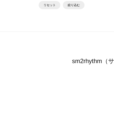
リセット
絞り込む
sm2rhyt