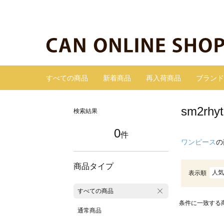
すべての商品
新着商品
再入荷商品
ブランド
sm2r
検索結果
0
件
ワンピース
の
商品タイプ
人気
表示順
すべての商品
条件に一致する
通常商品