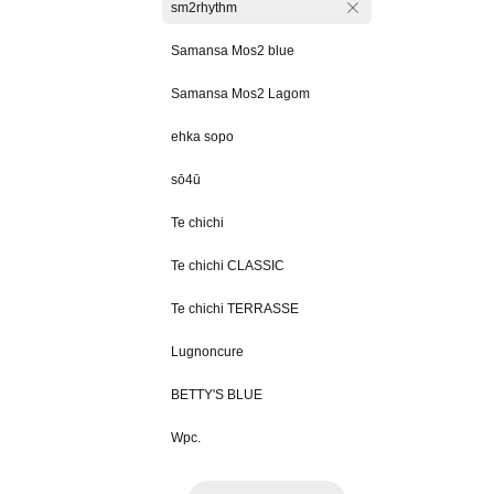
sm2rhythm
Samansa Mos2 blue
Samansa Mos2 Lagom
ehka sopo
sō4ū
Te chichi
Te chichi CLASSIC
Te chichi TERRASSE
Lugnoncure
BETTY'S BLUE
Wpc.