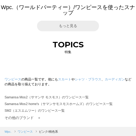
Wpc.（ワールドパーティー）/ワンピースを使ったスナ
ップ
もっと見る
TOPICS
特集
ワンピース
の商品一覧です。他にも
スカート
や
シャツ・ブラウス
、
カーディガン
など
の商品を取り揃えております。
Samansa Mos2（サマンサ モスモス）のワンピース一覧
Samansa Mos2 home's（サマンサモスモスホームズ）のワンピース一覧
SM2（エスエムツー）のワンピース一覧
TSUHARU by Samansa Mos2（ツハルバイサマンサモスモス）のワンピース一覧
その他のブランド ＋
sm2rhythm（サマンサモスモス リズム）のワンピース一覧
Samansa Mos2 blue（サマンサモスモス ブルー）のワンピース一覧
Wpc.
ワンピース
ピンク/桃色系