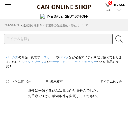
0
BRAND
カート
2026/07/29 ■【お知らせ】ヤマト運輸の配送遅延・停止について
2026/03/18 ■店舗受け取りサービスのご案内
ボトムス
の商品一覧です。
スカート
や
パンツ
など定番アイテムを取り揃えておりま
す。他にも
シャツ・ブラウス
や
カーディガン
、
ニット・セーター
などの商品も充
実！
さらに絞り込む
表示変更
アイテム数：
件
条件に一致する商品は見つかりませんでした。
お手数ですが、検索条件を変更してください。