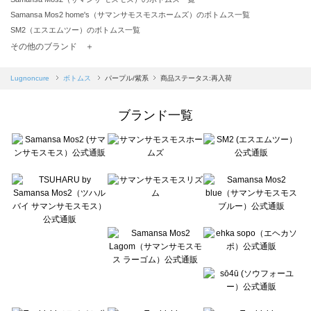
Samansa Mos2 home's（サマンサモスモスホームズ）のボトムス一覧
SM2（エスエムツー）のボトムス一覧
TSUHARU by Samansa Mos2（ツハルバイサマンサモスモス）のボトムス一覧
その他のブランド ＋
sm2rhythm（サマンサモスモス リズム）のボトムス一覧
Samansa Mos2 blue（サマンサモスモス ブルー）のボトムス一覧
Lugnoncure
ボトムス
パープル/紫系
商品ステータス:再入荷
Samansa Mos2 Lagom（サマンサモスモス ラーゴム）のボトムス一覧
ehka sopo（エヘカソポ）のボトムス一覧
ブランド一覧
sō4ū（ソウフォーユー）のボトムス一覧
Te chichi（テチチ）のボトムス一覧
Te chichi CLASSIC（テチチ クラシック）のボトムス一覧
Te chichi TERRASSE（テチチ テラス）のボトムス一覧
Lugnoncure（ルノンキュール）のボトムス一覧
BETTY'S BLUE（べティーズブルー）のボトムス一覧
Wpc.（ワールドパーティー）のボトムス一覧