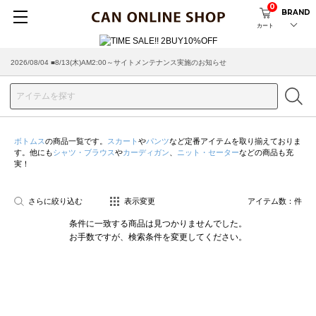
0
BRAND
カート
2026/08/04 ■8/13(木)AM2:00～サイトメンテナンス実施のお知らせ
ボトムス
の商品一覧です。
スカート
や
パンツ
など定番アイテムを取り揃えておりま
す。他にも
シャツ・ブラウス
や
カーディガン
、
ニット・セーター
などの商品も充
実！
さらに絞り込む
表示変更
アイテム数：
件
条件に一致する商品は見つかりませんでした。
お手数ですが、検索条件を変更してください。