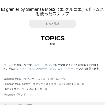
Et grenier by Samansa Mos2（エ グルニエ）/ボトムス
を使ったスナップ
もっと見る
TOPICS
特集
ボトムス
の商品一覧です。
スカート
や
パンツ
など定番アイテムを取り揃えておりま
す。他にも
シャツ・ブラウス
や
カーディガン
、
ニット・セーター
などの商品も充実！
Samansa Mos2（サマンサ モスモス）のボトムス一覧
Samansa Mos2 home's（サマンサモスモスホームズ）のボトムス一覧
SM2（エスエムツー）のボトムス一覧
TSUHARU by Samansa Mos2（ツハルバイサマンサモスモス）のボトムス一覧
その他のブランド ＋
sm2rhythm（サマンサモスモス リズム）のボトムス一覧
Samansa Mos2 blue（サマンサモスモス ブルー）のボトムス一覧