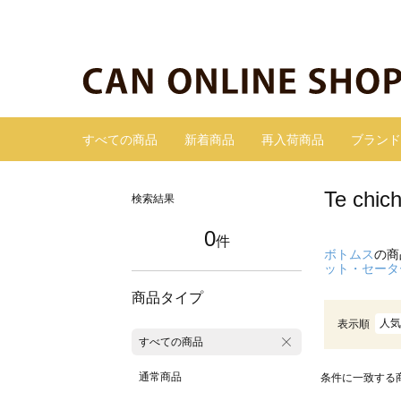
すべての商品
新着商品
再入荷商品
ブランド
Te c
検索結果
0
件
ボトムス
の商
ット・セータ
商品タイプ
人気
表示順
すべての商品
通常商品
条件に一致する