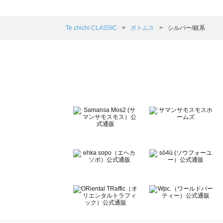
SM2（エスエムツー）のボトムス一覧
TSUHARU by Samansa Mos2（ツハルバイサマンサ
その他のブランド ＋
sm2rhythm（サマンサモスモス リズム）のボトムス一覧
Samansa Mos2 blue（サマンサモスモス ブルー）のボ
Samansa Mos2 Lagom（サマンサモスモス ラーゴム）
Te chichi CLASSIC
ボトムス
シルバー/銀系
ehka sopo（エヘカソポ）のボトムス一覧
sō4ū（ソウフォーユー）のボトムス一覧
Te chichi（テチチ）のボトムス一覧
Te chichi CLASSIC（テチチ クラシック）のボトムス一覧
Te chichi TERRASSE（テチチ テラス）のボトムス一覧
Lugnoncure（ルノンキュール）のボトムス一覧
BETTY'S BLUE（べティーズブルー）のボトムス一覧
Wpc.（ワールドパーティー）のボトムス一覧