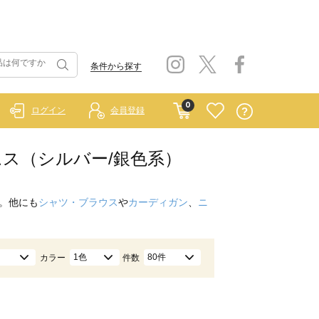
条件から探す
0
ログイン
会員登録
ボトムス（シルバー/銀色系）
。他にも
シャツ・ブラウス
や
カーディガン
、
ニ
1色
80件
カラー
件数