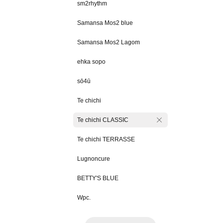
sm2rhythm
Samansa Mos2 blue
Samansa Mos2 Lagom
ehka sopo
sō4ū
Te chichi
Te chichi CLASSIC
Te chichi TERRASSE
Lugnoncure
BETTY'S BLUE
Wpc.