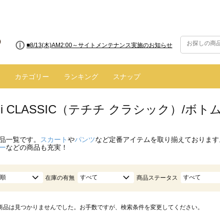
■8/13(木)AM2:00～サイトメンテナンス実施のお知らせ
■【お知らせ】ヤマト運輸の配送遅延・停止について
カテゴリー
ランキング
スナップ
hichi CLASSIC（テチチ クラシック）/
品一覧です。
スカート
や
パンツ
など定番アイテムを取り揃えております
ー
などの商品も充実！
順
すべて
すべて
在庫の有無
商品ステータス
商品は見つかりませんでした。お手数ですが、検索条件を変更してください。