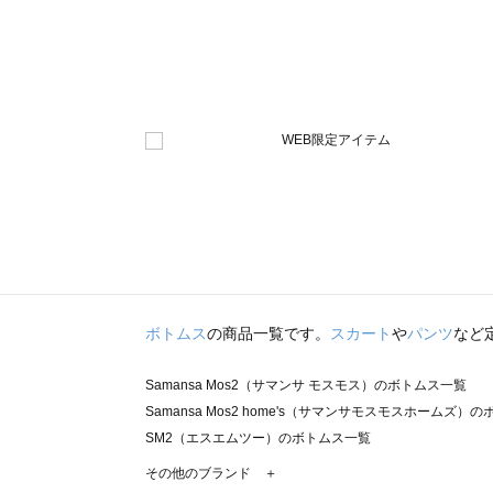
ボトムス
の商品一覧です。
スカート
や
パンツ
など
Samansa Mos2（サマンサ モスモス）のボトムス一覧
Samansa Mos2 home's（サマンサモスモスホームズ）
SM2（エスエムツー）のボトムス一覧
TSUHARU by Samansa Mos2（ツハルバイサマンサ
その他のブランド ＋
sm2rhythm（サマンサモスモス リズム）のボトムス一覧