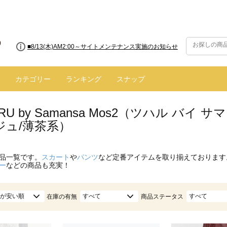
■8/13(木)AM2:00～サイトメンテナンス実施のお知らせ
カテゴリー
ランキング
スナップ
ARU by Samansa Mos2（ツハル バ
ジュ/薄茶系）
品一覧です。
スカート
や
パンツ
など定番アイテムを取り揃えております
ー
などの商品も充実！
が安い順
すべて
すべて
在庫の有無
商品ステータス