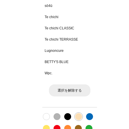
sō4ū
Te chichi
Te chichi CLASSIC
Te chichi TERRASSE
Lugnoncure
BETTY'S BLUE
Wpc.
選択を解除する