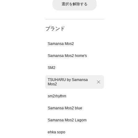
選択を解除する
ブランド
Samansa Mos2
Samansa Mos2 home's
SM2
TSUHARU by Samansa
Mos2
sm2rhythm
Samansa Mos2 blue
Samansa Mos2 Lagom
ehka sopo