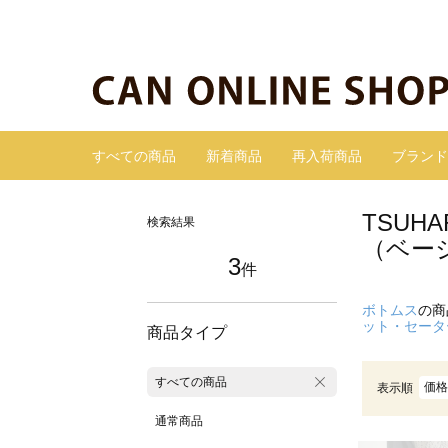
すべての商品
新着商品
再入荷商品
ブランド
TSUH
検索結果
（ベー
3
件
ボトムス
の商
ット・セータ
商品タイプ
すべての商品
価格
表示順
通常商品