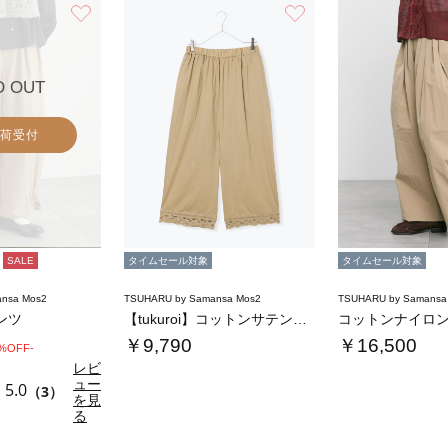
お気に入り
お気に入り
D OUT
荷受付
SALE
タイムセール対象
タイムセール対象
nsa Mos2
TSUHARU by Samansa Mos2
TSUHARU by Samansa
ンツ
【tukuroi】コットンサテンバテンレース…
￥9,790
￥16,500
0%OFF-
レビ
ュー
5.0
（3）
を見
る