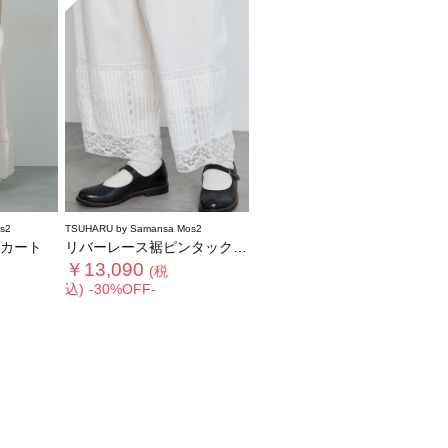
s2
TSUHARU by Samansa Mos2
カート
リバーレース裾ピンタックペチパンツ
￥13,090
(税
込)
-30%OFF-