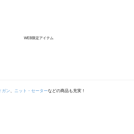
ィガン
、
ニット・セーター
などの商品も充実！