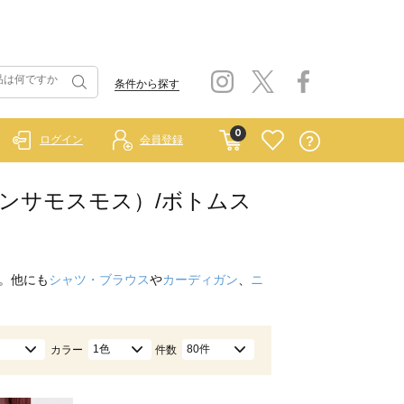
条件から探す
0
ログイン
会員登録
イ サマンサモスモス）/ボトムス
。他にも
シャツ・ブラウス
や
カーディガン
、
ニ
1色
80件
カラー
件数