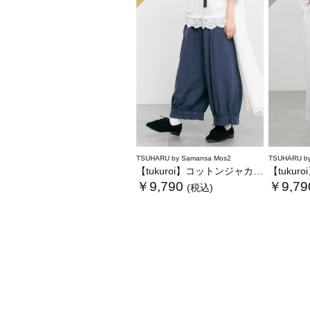
TSUHARU by Samansa Mos2
TSUHARU by
【tukuroi】コットンジャカード製品染め裾フリルパンツ《WEB限定》
【tukuroi
￥9,790
￥9,79
(税込)