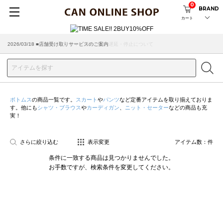
0
BRAND
カート
2026/07/29 ■【お知らせ】ヤマト運輸の配送遅延・停止について
2026/03/18 ■店舗受け取りサービスのご案内
ボトムス
の商品一覧です。
スカート
や
パンツ
など定番アイテムを取り揃えておりま
す。他にも
シャツ・ブラウス
や
カーディガン
、
ニット・セーター
などの商品も充
実！
さらに絞り込む
表示変更
アイテム数：
件
条件に一致する商品は見つかりませんでした。
お手数ですが、検索条件を変更してください。