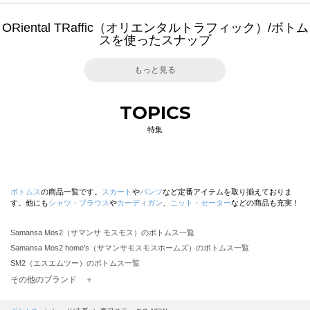
ORiental TRaffic（オリエンタルトラフィック）/ボトム
スを使ったスナップ
もっと見る
TOPICS
特集
ボトムス
の商品一覧です。
スカート
や
パンツ
など定番アイテムを取り揃えておりま
す。他にも
シャツ・ブラウス
や
カーディガン
、
ニット・セーター
などの商品も充実！
Samansa Mos2（サマンサ モスモス）のボトムス一覧
Samansa Mos2 home's（サマンサモスモスホームズ）のボトムス一覧
SM2（エスエムツー）のボトムス一覧
TSUHARU by Samansa Mos2（ツハルバイサマンサモスモス）のボトムス一覧
その他のブランド ＋
sm2rhythm（サマンサモスモス リズム）のボトムス一覧
Samansa Mos2 blue（サマンサモスモス ブルー）のボトムス一覧