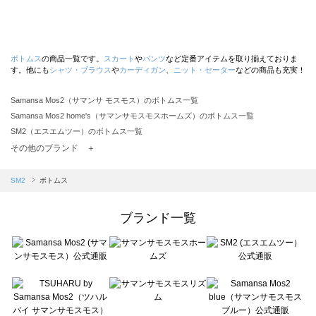
ボトムス
の商品一覧です。
スカート
や
パンツ
など定番アイテムを取り揃えておりま
す。他にも
シャツ・ブラウス
や
カーディガン
、
ニット・セーター
などの商品も充実！
Samansa Mos2（サマンサ モスモス）のボトムス一覧
Samansa Mos2 home's（サマンサモスモスホームズ）のボトムス一覧
SM2（エスエムツー）のボトムス一覧
TSUHARU by Samansa Mos2（ツハルバイサマンサモスモス）のボトムス一覧
その他のブランド ＋
sm2rhythm（サマンサモスモス リズム）のボトムス一覧
Samansa Mos2 blue（サマンサモスモス ブルー）のボトムス一覧
SM2
ボトムス
Samansa Mos2 Lagom（サマンサモスモス ラーゴム）のボトムス一覧
ehka sopo（エヘカソポ）のボトムス一覧
ブランド一覧
sō4ū（ソウフォーユー）のボトムス一覧
Te chichi（テチチ）のボトムス一覧
Te chichi CLASSIC（テチチ クラシック）のボトムス一覧
Te chichi TERRASSE（テチチ テラス）のボトムス一覧
Lugnoncure（ルノンキュール）のボトムス一覧
BETTY'S BLUE（べティーズブルー）のボトムス一覧