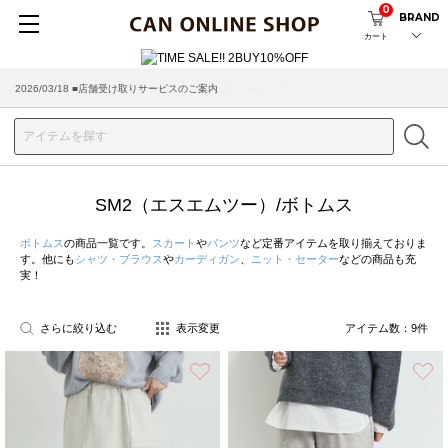
0
BRAND
カート
2026/03/18 ■店舗受け取りサービスのご案内
SM2（エスエムツー）/ボトムス
ボトムス
の商品一覧です。
スカート
や
パンツ
など定番アイテムを取り揃えておりま
す。他にも
シャツ・ブラウス
や
カーディガン
、
ニット・セーター
などの商品も充
実！
さらに絞り込む
表示変更
アイテム数：
9
件
お気に入り