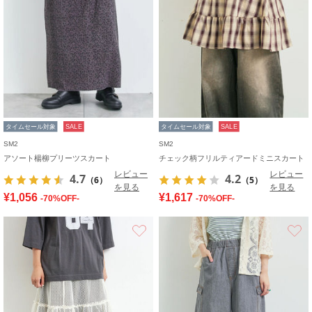
タイムセール対象
SALE
タイムセール対象
SALE
SM2
SM2
アソート楊柳プリーツスカート
チェック柄フリルティアードミニスカート
レビュー
レビュー
4.7
4.2
（6）
（5）
を見る
を見る
¥1,056
¥1,617
-70%OFF-
-70%OFF-
お気に入り