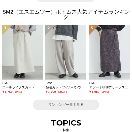
SM2（エスエムツー）ボトムス人気アイテムランキン
グ
1
2
3
SM2
SM2
SM2
ウールライクスカート
起毛カットツイルパンツ
アソート楊柳プリーツスカート
￥1,760
￥1,760
￥1,056
-50%OFF-
-50%OFF-
-70%OFF-
ランキング一覧を見る
TOPICS
特集