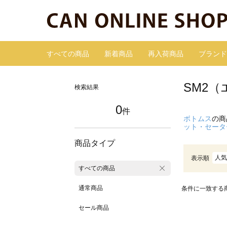
すべての商品
新着商品
再入荷商品
ブランド
SM2
検索結果
0
件
ボトムス
の商
ット・セータ
商品タイプ
人気
表示順
すべての商品
通常商品
条件に一致する
セール商品