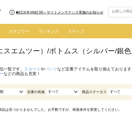
■8/13(木)AM2:00～サイトメンテナンス実施のお知らせ
カテゴリー
ランキング
スナップ
（エスエムツー）/ボトムス（シルバー/銀
品一覧です。
スカート
や
パンツ
など定番アイテムを取り揃えております
ー
などの商品も充実！
順
すべて
すべて
在庫の有無
商品ステータス
商品は見つかりませんでした。お手数ですが、検索条件を変更してください。