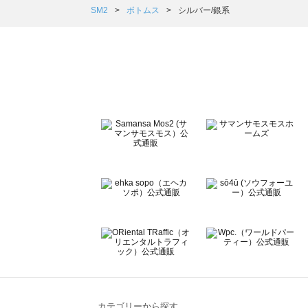
Samansa Mos2 Lagom（サマンサモスモス ラーゴム）
SM2
ボトムス
シルバー/銀系
ehka sopo（エヘカソポ）のボトムス一覧
sō4ū（ソウフォーユー）のボトムス一覧
Te chichi（テチチ）のボトムス一覧
Te chichi CLASSIC（テチチ クラシック）のボトムス一覧
Te chichi TERRASSE（テチチ テラス）のボトムス一覧
Lugnoncure（ルノンキュール）のボトムス一覧
BETTY'S BLUE（べティーズブルー）のボトムス一覧
Wpc.（ワールドパーティー）のボトムス一覧
カテゴリーから探す