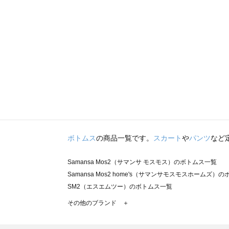
ボトムス
の商品一覧です。
スカート
や
パンツ
など
Samansa Mos2（サマンサ モスモス）のボトムス一覧
Samansa Mos2 home's（サマンサモスモスホームズ）
SM2（エスエムツー）のボトムス一覧
TSUHARU by Samansa Mos2（ツハルバイサマンサ
その他のブランド ＋
sm2rhythm（サマンサモスモス リズム）のボトムス一覧
Samansa Mos2 blue（サマンサモスモス ブルー）のボ