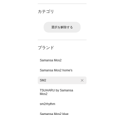
カテゴリ
選択を解除する
ブランド
Samansa Mos2
Samansa Mos2 home's
SM2
TSUHARU by Samansa
Mos2
sm2rhythm
Samansa Mos2 blue