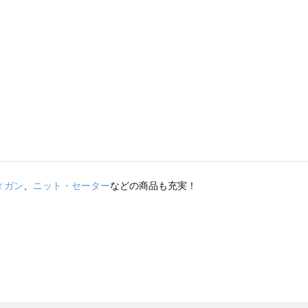
ィガン
、
ニット・セーター
などの商品も充実！