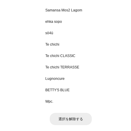
Samansa Mos2 Lagom
ehka sopo
sō4ū
Te chichi
Te chichi CLASSIC
Te chichi TERRASSE
Lugnoncure
BETTY'S BLUE
Wpc.
選択を解除する