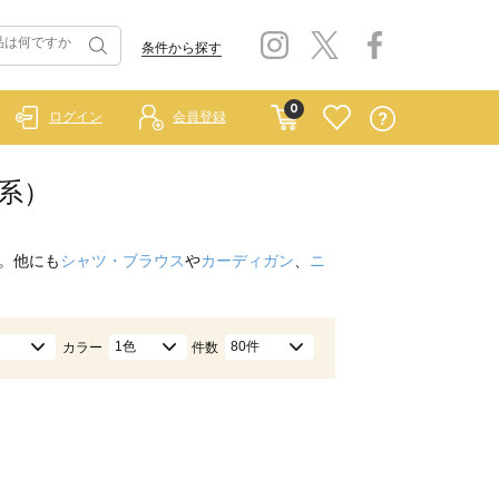
条件から探す
0
ログイン
会員登録
色系）
。他にも
シャツ・ブラウス
や
カーディガン
、
ニ
1色
80件
カラー
件数