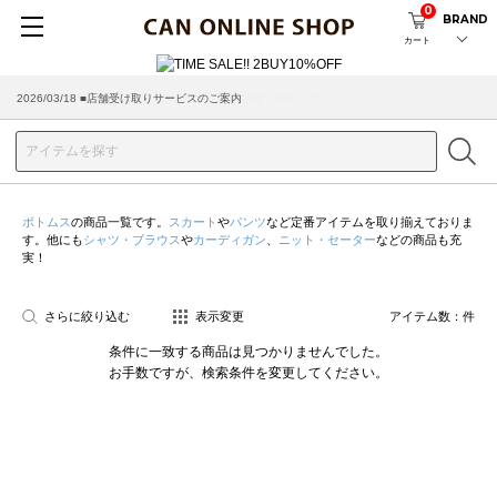
0
BRAND
カート
2026/03/18 ■店舗受け取りサービスのご案内
ボトムス
の商品一覧です。
スカート
や
パンツ
など定番アイテムを取り揃えておりま
す。他にも
シャツ・ブラウス
や
カーディガン
、
ニット・セーター
などの商品も充
実！
さらに絞り込む
表示変更
アイテム数：
件
条件に一致する商品は見つかりませんでした。
お手数ですが、検索条件を変更してください。