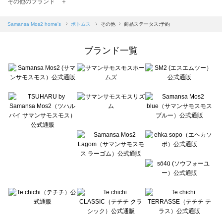
TSUHARU by Samansa Mos2（ツハルバイサマンサモスモス）のボトムス一覧
その他のブランド ＋
sm2rhythm（サマンサモスモス リズム）のボトムス一覧
Samansa Mos2 blue（サマンサモスモス ブルー）のボトムス一覧
Samansa Mos2 home's
ボトムス
その他
商品ステータス:予約
Samansa Mos2 Lagom（サマンサモスモス ラーゴム）のボトムス一覧
ehka sopo（エヘカソポ）のボトムス一覧
ブランド一覧
sō4ū（ソウフォーユー）のボトムス一覧
Te chichi（テチチ）のボトムス一覧
Te chichi CLASSIC（テチチ クラシック）のボトムス一覧
Te chichi TERRASSE（テチチ テラス）のボトムス一覧
Lugnoncure（ルノンキュール）のボトムス一覧
BETTY'S BLUE（べティーズブルー）のボトムス一覧
Wpc.（ワールドパーティー）のボトムス一覧