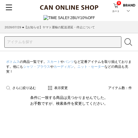
0
BRAND
カート
2026/07/29 ■【お知らせ】ヤマト運輸の配送遅延・停止について
ボトムス
の商品一覧です。
スカート
や
パンツ
など定番アイテムを取り揃えておりま
す。他にも
シャツ・ブラウス
や
カーディガン
、
ニット・セーター
などの商品も充
実！
さらに絞り込む
表示変更
アイテム数：
件
条件に一致する商品は見つかりませんでした。
お手数ですが、検索条件を変更してください。