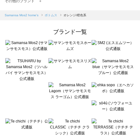
TSUHARU by Samansa Mos2（ツハルバイサマンサモスモス）のボトムス一覧
その他のブランド ＋
sm2rhythm（サマンサモスモス リズム）のボトムス一覧
Samansa Mos2 blue（サマンサモスモス ブルー）のボトムス一覧
Samansa Mos2 home's
ボトムス
オレンジ/橙色系
Samansa Mos2 Lagom（サマンサモスモス ラーゴム）のボトムス一覧
ehka sopo（エヘカソポ）のボトムス一覧
ブランド一覧
sō4ū（ソウフォーユー）のボトムス一覧
Te chichi（テチチ）のボトムス一覧
Te chichi CLASSIC（テチチ クラシック）のボトムス一覧
Te chichi TERRASSE（テチチ テラス）のボトムス一覧
Lugnoncure（ルノンキュール）のボトムス一覧
BETTY'S BLUE（べティーズブルー）のボトムス一覧
Wpc.（ワールドパーティー）のボトムス一覧